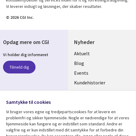
konsulentydelser og services inden for it og forretningsrådgivning.
Vi leverer indsigt og løsninger, der skaber resultater.
© 2026 CGI Inc.
Opdag mere om CGI
Nyheder
Useful
Aktuelt
Vi holder dig informeret
links
Blog
Tilmeld dig
DENMARK
Events
Kundehistorier
Videoer
Følg os
Samtykke til cookies
Social
Vi bruger vores egne og tredjepartscookies for at levere en
Media
problemfri og sikker hjemmeside. Nogle er nødvendige for at vores
DENMARK
hjemmeside kan fungere og er indstillet som standard. Andre er
valgfrie og er kun indstillet med dit samtykke for at forbedre din
Se mere
Support
browseroplevelse. Du kan acceptere alle, ingen eller nogle af disse