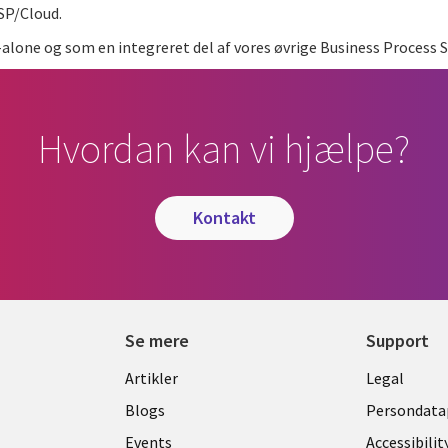
ASP/Cloud.
alone og som en integreret del af vores øvrige Business Process S
Hvordan kan vi hjælpe?
kontakt
Se mere
Support
Library
Legal
Artikler
Legal
Links
DENM
Blogs
Persondatap
Events
Accessibilit