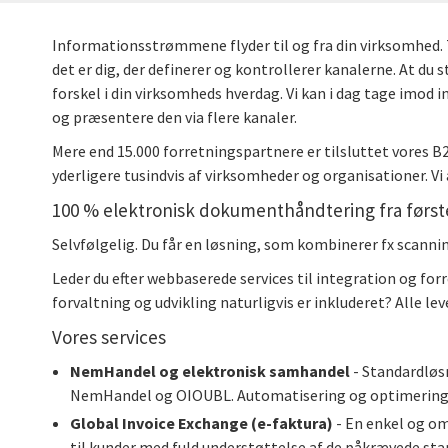
Informationsstrømmene flyder til og fra din virksomhed. T
det er dig, der definerer og kontrollerer kanalerne. At du
forskel i din virksomheds hverdag. Vi kan i dag tage imod 
og præsentere den via flere kanaler.
Mere end 15.000 forretningspartnere er tilsluttet vores B
yderligere tusindvis af virksomheder og organisationer. 
100 % elektronisk dokumenthåndtering fra først
Selvfølgelig. Du får en løsning, som kombinerer fx scanni
Leder du efter webbaserede services til integration og for
forvaltning og udvikling naturligvis er inkluderet? Alle l
Vores services
NemHandel og elektronisk samhandel
- Standardløsn
NemHandel og OIOUBL. Automatisering og optimering af 
Global Invoice Exchange (e-faktura)
- En enkel og om
til kunder med fuld understøttelse af de påkrævede stan