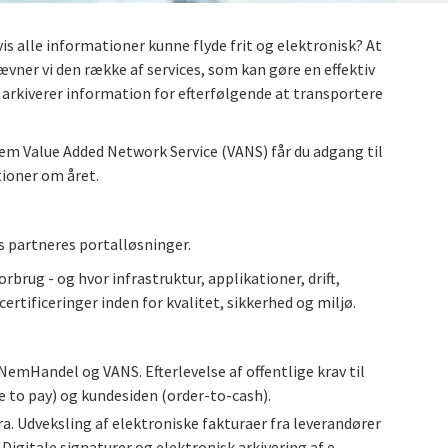
s alle informationer kunne flyde frit og elektronisk? At
ævner vi den række af services, som kan gøre en effektiv
g arkiverer information for efterfølgende at transportere
nem Value Added Network Service (VANS) får du adgang til
tioner om året.
s partneres portalløsninger.
brug - og hvor infrastruktur, applikationer, drift,
rtificeringer inden for kvalitet, sikkerhed og miljø.
NemHandel og VANS. Efterlevelse af offentlige krav til
 to pay) og kundesiden (order-to-cash).
a. Udveksling af elektroniske fakturaer fra leverandører
Digitale signaturer og elektronisk arkivering af e-