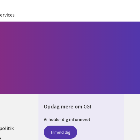
ervices.
Opdag mere om CGI
Vi holder dig informeret
ARK
olitik
Tilmeld dig
y