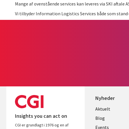
Mange af ovenstående services kan leveres via SKI aftale 
Vi tilbyder Information Logistics Services både som stand-
Nyheder
Useful
Aktuelt
Insights you can act on
links
Blog
CGI er grundlagt i 1976 og en af
Events