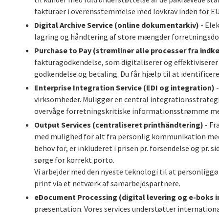
fakturaer i overensstemmelse med lovkrav inden for EU
Digital Archive Service (online dokumentarkiv)
- Ele
lagring og håndtering af store mængder forretningsdok
Purchase to Pay (strømliner alle processer fra indkø
fakturagodkendelse, som digitaliserer og effektiviserer
godkendelse og betaling. Du får hjælp til at identificer
Enterprise Integration Service (EDI og integration)
-
virksomheder. Muliggør en central integrationsstrategi
overvåge forretningskritiske informationsstrømme me
Output Services (centraliseret printhåndtering)
- Fr
med mulighed for alt fra personlig kommunikation med k
behov for, er inkluderet i prisen pr. forsendelse og pr.
sørge for korrekt porto.
Vi arbejder med den nyeste teknologi til at personliggør
print via et netværk af samarbejdspartnere.
eDocument Processing (digital levering og e-boks i
præsentation. Vores services understøtter internationa