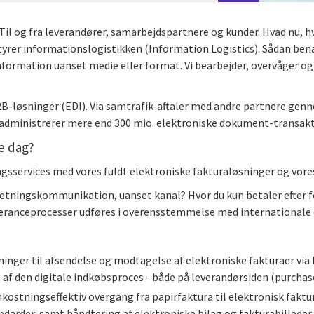
il og fra leverandører, samarbejdspartnere og kunder. Hvad nu, hvi
 styrer informationslogistikken (Information Logistics). Sådan ben
information uanset medie eller format. Vi bearbejder, overvåger o
2B-løsninger (EDI). Via samtrafik-aftaler med andre partnere gen
Vi administrerer mere end 300 mio. elektroniske dokument-transak
e dag?
ngsservices med vores fuldt elektroniske fakturaløsninger og vore
retningskommunikation, uanset kanal? Hvor du kun betaler efter for
everanceprocesser udføres i overensstemmelse med internationale ce
inger til afsendelse og modtagelse af elektroniske fakturaer via 
den digitale indkøbsproces - både på leverandørsiden (purchase
kostningseffektiv overgang fra papirfaktura til elektronisk faktur
darder, samt håndtering af elektroniske bilag og fakturabilleder. 