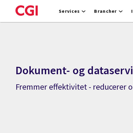
Skip
to
Services
Brancher
main
content
Dokument- og dataservi
Fremmer effektivitet - reducerer 