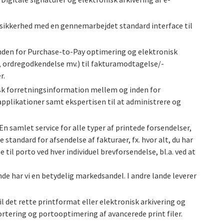
 sikkerhed med en gennemarbejdet standard interface til
s inden for Purchase-to-Pay optimering og elektronisk
on, ordregodkendelse mv.) til fakturamodtagelse/-
r.
nisk forretningsinformation mellem og inden for
pplikationer samt ekspertisen til at administrere og
 En samlet service for alle typer af printede forsendelser,
tandard for afsendelse af fakturaer, fx. hvor alt, du har
til porto ved hver individuel brevforsendelse, bl.a. ved at
nde har vi en betydelig markedsandel. I andre lande leverer
l det rette printformat eller elektronisk arkivering og
rtering og portooptimering af avancerede print filer.