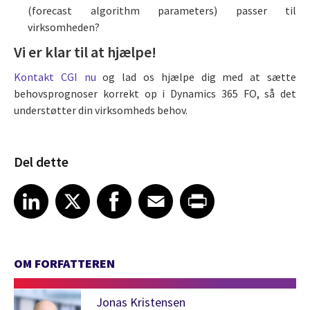
(forecast algorithm parameters) passer til
virksomheden?
Vi er klar til at hjælpe!
Kontakt CGI nu
og lad os hjælpe dig med at sætte
behovsprognoser korrekt op i Dynamics 365 FO, så det
understøtter din virksomheds behov.
Del dette
Share article on LinkedIn
Share article on X
Share article on Facebook
Share article on Email
Share article on Print
LinkedIn
X
Facebook
Email
Print
OM FORFATTEREN
Jonas Kristensen