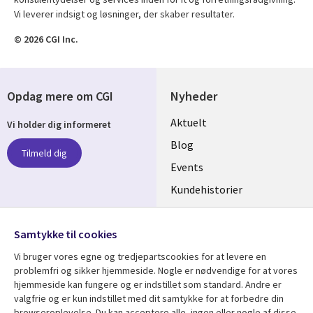
Vi leverer indsigt og løsninger, der skaber resultater.
© 2026 CGI Inc.
Opdag mere om CGI
Nyheder
Useful
Aktuelt
Vi holder dig informeret
links
Blog
Tilmeld dig
DENMARK
Events
Kundehistorier
Videoer
Følg os
Samtykke til cookies
Social
Vi bruger vores egne og tredjepartscookies for at levere en
Media
problemfri og sikker hjemmeside. Nogle er nødvendige for at vores
DENMARK
hjemmeside kan fungere og er indstillet som standard. Andre er
valgfrie og er kun indstillet med dit samtykke for at forbedre din
Se mere
Support
browseroplevelse. Du kan acceptere alle, ingen eller nogle af disse