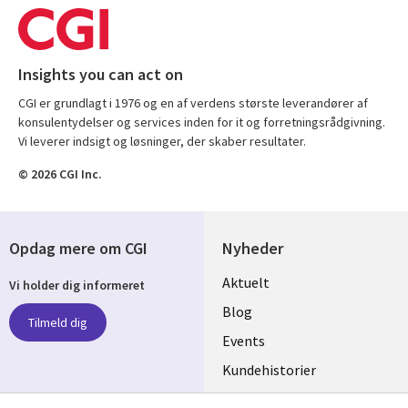
Insights you can act on
CGI er grundlagt i 1976 og en af verdens største leverandører af
konsulentydelser og services inden for it og forretningsrådgivning.
Vi leverer indsigt og løsninger, der skaber resultater.
© 2026 CGI Inc.
Opdag mere om CGI
Nyheder
Useful
Aktuelt
Vi holder dig informeret
links
Blog
Tilmeld dig
DENMARK
Events
Kundehistorier
Videoer