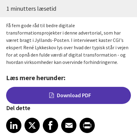
1 minutters læsetid
Få fem gode råd til bedre digitale
transformationsprojekter i denne advertorial, som har
været bragt i Jyllands-Posten. I interviewet kaster CGI's
ekspert René Lykkeskov lys over hvad der typisk står i vejen
for at opnå den fulde værdi af digital transformation - og
hvordan virksomheder kan overvinde forhindringerne.
Læs mere herunder:
Download PDF
Del dette
Share on LinkedIn
Share on X
Share on Facebook
Share on Email
Share on Print
LinkedIn
X
Facebook
Email
Print