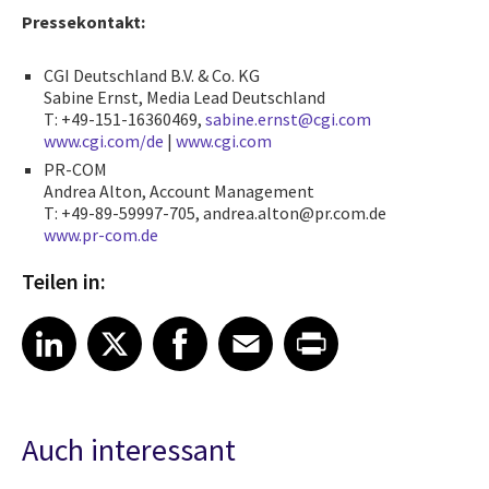
Pressekontakt:
CGI Deutschland B.V. & Co. KG
Sabine Ernst, Media Lead Deutschland
T: +49-151-16360469,
sabine.ernst@cgi.com
www.cgi.com/de
|
www.cgi.com
PR-COM
Andrea Alton, Account Management
T: +49-89-59997-705, andrea.alton@pr.com.de
www.pr-com.de
Teilen in:
Share article on LinkedIn
Share article on X
Share article on Facebook
Share article on Email
Share article on Print
LinkedIn
X
Facebook
Email
Print
Auch interessant