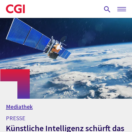
Skip
to
main
content
Mediathek
PRESSE
Künstliche Intelligenz schürft das