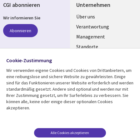
CGI abonnieren
Unternehmen
Useful
Über uns
Wir informieren Sie
links
Verantwortung
Abonnieren
GERMANY
Management
Standorte
Allianzen
Folgen Sie uns
Cookie-Zustimmung
Merger
Wir verwenden eigene Cookies und Cookies von Drittanbietern, um
Social
eine reibungslose und sichere Website zu gewährleisten. Einige
Media
sind für das Funktionieren unserer Website erforderlich und werden
GERMANY
standardmäßig gesetzt. Andere sind optional und werden nur mit
Ihrer Zustimmung gesetzt, um Ihr Surferlebnis zu verbessern. Sie
Mediathek
Rechtliches
können alle, keine oder einige dieser optionalen Cookies
akzeptieren.
Library
Legal
Aktuelles
Allgemeine
Geschäftsbedingungen
Links
GERMANY
Artikel
Beschwerden/Hinweise
GERMANY
Blogs
Alle Cookies akzeptieren
Compliance