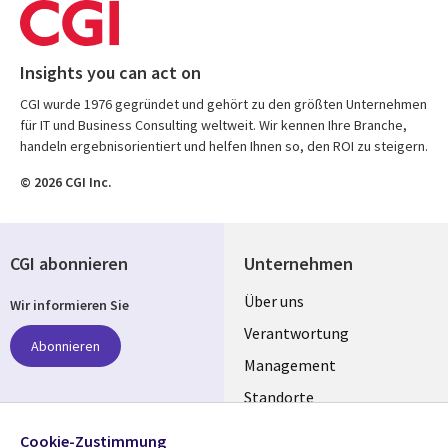
Insights you can act on
CGI wurde 1976 gegründet und gehört zu den größten Unternehmen
für IT und Business Consulting weltweit. Wir kennen Ihre Branche,
handeln ergebnisorientiert und helfen Ihnen so, den ROI zu steigern.
© 2026 CGI Inc.
CGI abonnieren
Unternehmen
Useful
Über uns
Wir informieren Sie
links
Verantwortung
Abonnieren
GERMANY
Management
Standorte
Allianzen
Folgen Sie uns
Cookie-Zustimmung