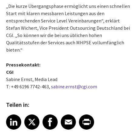
„Die kurze Übergangsphase ermöglicht uns einen schnellen
Start mit klaren messbaren Leistungen aus den
entsprechenden Service Level Vereinbarungen“, erklärt
Stefan Wichert, Vice President Outsourcing Deutschland bei
CGI. „So können wir die bei uns üblichen hohen
Qualitätsstufen der Services auch MHPSE vollumfänglich
bieten.“
Pressekontakt:
CGI
Sabine Ernst, Media Lead
T: +49 6196 7742-463,
sabine.ernst@cgi.com
Teilen in:
Share article on LinkedIn
Share article on X
Share article on Facebook
Share article on Email
Share article on Print
LinkedIn
X
Facebook
Email
Print