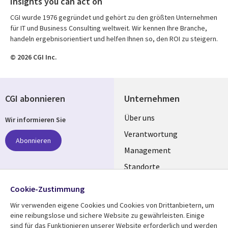
Insights you can act on
CGI wurde 1976 gegründet und gehört zu den größten Unternehmen
für IT und Business Consulting weltweit. Wir kennen Ihre Branche,
handeln ergebnisorientiert und helfen Ihnen so, den ROI zu steigern.
© 2026 CGI Inc.
CGI abonnieren
Unternehmen
Useful
Über uns
Wir informieren Sie
links
Verantwortung
Abonnieren
GERMANY
Management
Standorte
Allianzen
Folgen Sie uns
Cookie-Zustimmung
Merger
Wir verwenden eigene Cookies und Cookies von Drittanbietern, um
Social
eine reibungslose und sichere Website zu gewährleisten. Einige
Media
sind für das Funktionieren unserer Website erforderlich und werden