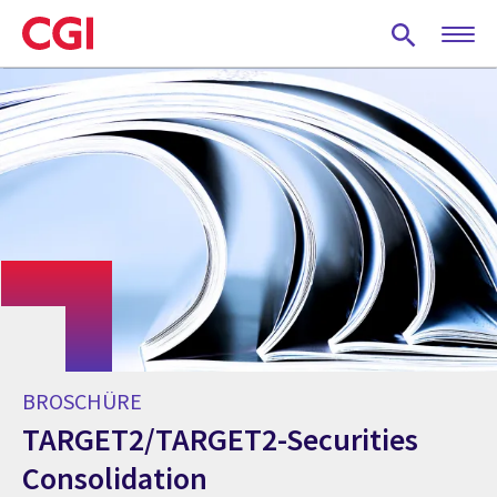
Skip
to
main
content
BROSCHÜRE
TARGET2/TARGET2-Securities
Consolidation