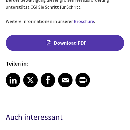
unterstützt CGI Sie Schritt für Schritt.
Weitere Informationen in unserer
Broschüre
.
Download PDF
Teilen in:
Share on LinkedIn
Share on X
Share on Facebook
Share on Email
Share on Print
LinkedIn
X
Facebook
Email
Print
Auch interessant