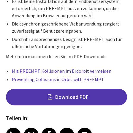
Es ist keine Installation auf dem Endbenutzersystem
erforderlich, um PREEMPT nutzen zu können, da die
Anwendung im Browser aufgerufen wird.
Die asynchron geschriebene Webanwendung reagiert
zuverlässig auf Benutzereingaben.
Durch ihr ansprechendes Design ist PREEMPT auch für
öffentliche Vorführungen geeignet.
Mehr Informationen lesen Sie im PDF-Download:
Mit PREEMPT Kollisionen im
Erdorbit vermeiden
Preventing Collisions
in Orbit
with PREEMPT
Download PDF
Teilen in:
Share on LinkedIn
Share on X
Share on Facebook
Share on Email
Share on Print
LinkedIn
X
Facebook
Email
Print