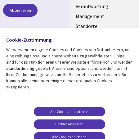
links
Verantwortung
Abonnieren
GERMANY
Management
Standorte
Allianzen
Folgen Sie uns
Cookie-Zustimmung
Merger
Wir verwenden eigene Cookies und Cookies von Drittanbietern, um
Social
eine reibungslose und sichere Website zu gewährleisten. Einige
Media
sind für das Funktionieren unserer Website erforderlich und werden
GERMANY
standardmäßig gesetzt. Andere sind optional und werden nur mit
Ihrer Zustimmung gesetzt, um Ihr Surferlebnis zu verbessern. Sie
Mediathek
Rechtliches
können alle, keine oder einige dieser optionalen Cookies
akzeptieren.
Library
Legal
Aktuelles
Allgemeine
Geschäftsbedingungen
Links
GERMANY
Artikel
Beschwerden/Hinweise
GERMANY
Blogs
Alle Cookies akzeptieren
Compliance
Events
Cookies anpassen
Datenschutz
Podcasts
Impressum
Alle Cookies ablehnen