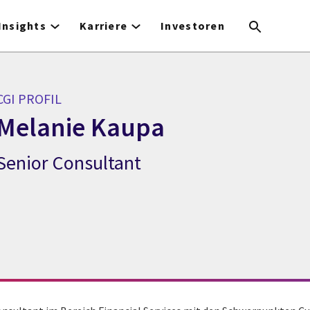
Insights
Karriere
Investoren
CGI PROFIL
Melanie Kaupa
Senior Consultant
CGI Profil Melanie Kaupa