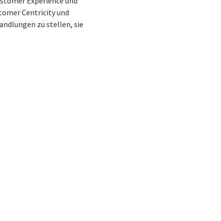
Customer Experience und
tomer Centricity und
andlungen zu stellen, sie