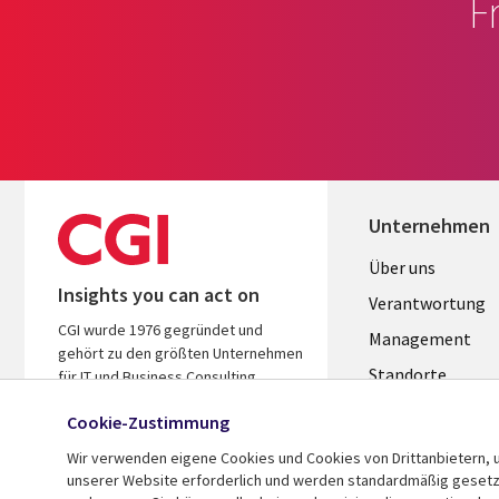
F
Unternehmen
Useful
Über uns
Insights you can act on
links
Verantwortung
CGI wurde 1976 gegründet und
GERMANY
Management
gehört zu den größten Unternehmen
Standorte
für IT und Business Consulting
weltweit. Wir kennen Ihre Branche,
Allianzen
Cookie-Zustimmung
handeln ergebnisorientiert und
Merger
helfen Ihnen so, den ROI zu steigern.
Wir verwenden eigene Cookies und Cookies von Drittanbietern, u
unserer Website erforderlich und werden standardmäßig gesetzt.