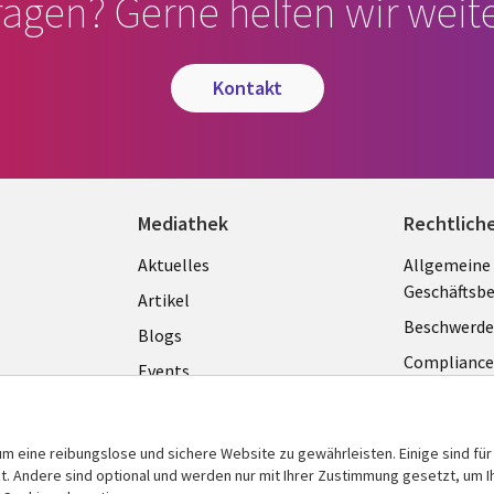
ragen? Gerne helfen wir weite
kontakt
Mediathek
Rechtlich
Library
Legal
Aktuelles
Allgemeine
Geschäftsb
Links
GERM
Artikel
Beschwerde
GERMANY
Blogs
Complianc
Events
Datenschut
Podcasts
Impressum
Presse
m eine reibungslose und sichere Website zu gewährleisten. Einige sind für
Cookie-Ein
 Andere sind optional und werden nur mit Ihrer Zustimmung gesetzt, um Ih
Standpunkt