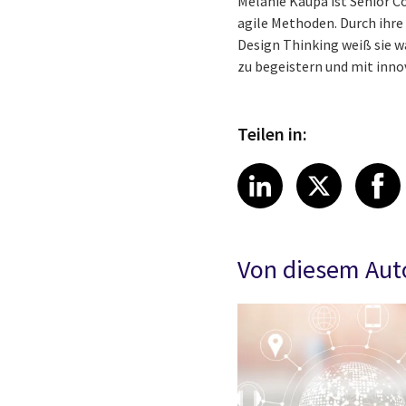
Melanie Kaupa ist Senior C
agile Methoden. Durch ihr
Design Thinking weiß sie w
zu begeistern und mit innov
Teilen in:
Share article
Share art
Shar
LinkedIn
X
Von diesem Aut