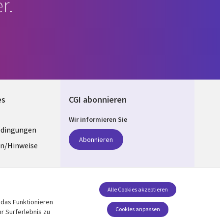
r.
es
CGI abonnieren
Wir informieren Sie
edingungen
ANY
Abonnieren
n/Hinweise
e
z
Folgen Sie uns
Alle Cookies akzeptieren
 das Funktionieren
Social Media GERMANY
stellungen
Cookies anpassen
r Surferlebnis zu