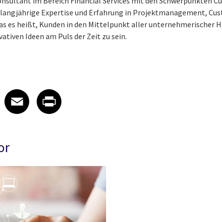
onsultant im Bereich Financial Services mit den Schwerpunkten 
e langjährige Expertise und Erfahrung in Projektmanagement, Cus
as es heißt, Kunden in den Mittelpunkt aller unternehmerischer H
ativen Ideen am Puls der Zeit zu sein.
 on LinkedIn
icle on X
e article on Facebook
Share article on Email
Share article on Print
Facebook
Email
Print
or