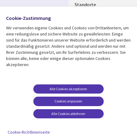
Standorte
Allianzen
Folgen Sie uns
Cookie-Zustimmung
Merger
Wir verwenden eigene Cookies und Cookies von Drittanbietern, um
Social
eine reibungslose und sichere Website zu gewährleisten. Einige
Media
sind für das Funktionieren unserer Website erforderlich und werden
GERMANY
standardmäßig gesetzt. Andere sind optional und werden nur mit
Ihrer Zustimmung gesetzt, um Ihr Surferlebnis zu verbessern. Sie
Mediathek
Rechtliches
können alle, keine oder einige dieser optionalen Cookies
akzeptieren.
Library
Legal
Aktuelles
Allgemeine
Geschäftsbedingungen
Links
GERMANY
Artikel
Beschwerden/Hinweise
GERMANY
Blogs
Alle Cookies akzeptieren
Compliance
Events
Cookies anpassen
Datenschutz
Podcasts
Impressum
Alle Cookies ablehnen
Presse
Cookie-Einstellungen
Standpunkt
Cookie-Richtlinienseite