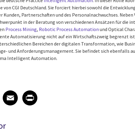
die deutsche Practice
Intelligent Automation
. In dieser Rolle koor
 von CGI Deutschland. Sie forciert hierbei sowohl die Entwicklu
r Kunden, Partnerschaften und des Personalnachwuchses. Neben 
chwerpunkt in der Beratung von verschiedenen Ansätzen für die in
ren
Process Mining
,
Robotic Process Automation
und Optical Char
ente Automatisierung nicht auf ein Wirtschaftszweig begrenzt ist
nterschiedlichen Bereichen der digitalen Transformation, wie Bu
- und Anforderungsmanagement. Sie befindet sich ebenfalls au
ma Intelligent Automation.
 on LinkedIn
icle on X
e article on Facebook
Share article on Email
Share article on Print
Facebook
Email
Print
or