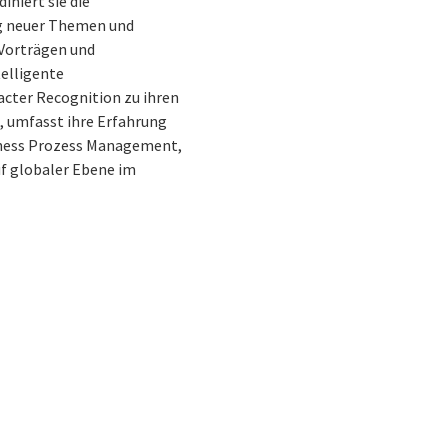
diniert sie die
ng neuer Themen und
Vorträgen und
telligente
acter Recognition zu ihren
, umfasst ihre Erfahrung
siness Prozess Management,
f globaler Ebene im