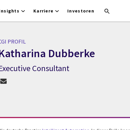
Insights
Karriere
Investoren
CGI PROFIL
Katharina Dubberke
Executive Consultant
CGI Profil Katharina Dubberke