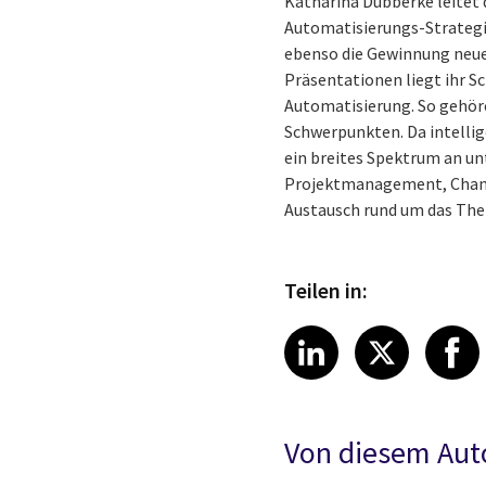
Katharina Dubberke leitet 
Automatisierungs-Strategie
ebenso die Gewinnung neue
Präsentationen liegt ihr S
Automatisierung. So gehö
Schwerpunkten. Da intellig
ein breites Spektrum an u
Projektmanagement, Change
Austausch rund um das The
Teilen in:
Share article
Share art
Shar
LinkedIn
X
Von diesem Aut