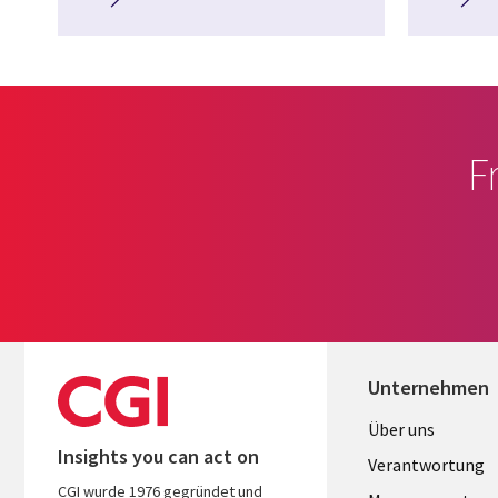
F
Unternehmen
Useful
Über uns
Insights you can act on
links
Verantwortung
CGI wurde 1976 gegründet und