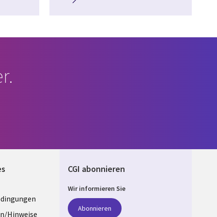
r.
es
CGI abonnieren
Wir informieren Sie
edingungen
ANY
Abonnieren
n/Hinweise