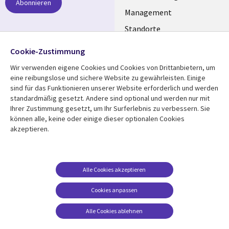
Abonnieren
GERMANY
Management
Standorte
Allianzen
Folgen Sie uns
Cookie-Zustimmung
Merger
Wir verwenden eigene Cookies und Cookies von Drittanbietern, um
Social
eine reibungslose und sichere Website zu gewährleisten. Einige
Media
sind für das Funktionieren unserer Website erforderlich und werden
GERMANY
standardmäßig gesetzt. Andere sind optional und werden nur mit
Ihrer Zustimmung gesetzt, um Ihr Surferlebnis zu verbessern. Sie
Mediathek
Rechtliches
können alle, keine oder einige dieser optionalen Cookies
akzeptieren.
Library
Legal
Aktuelles
Allgemeine
Geschäftsbedingungen
Links
GERMANY
Artikel
Beschwerden/Hinweise
GERMANY
Blogs
Alle Cookies akzeptieren
Compliance
Events
Cookies anpassen
Datenschutz
Podcasts
Impressum
Alle Cookies ablehnen
Presse
Cookie-Einstellungen