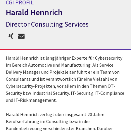
CGI PROFIL
Harald Hennrich​
Director Consulting Services​
CGI Profil Harald Hennrich​
Harald Hennrich ist langjähriger Experte für Cybersecurity
im Bereich Automotive und Manufacturing. Als Service
Delivery Manager und Projektleiter führt er ein Team von
Consultants und ist verantwortlich für eine Vielzahl von
Cybersecurity-Projekten, vor allem in den Themen OT-
Security bzw. Industrial Security, IT-Security, IT-Compliance
und IT-Riskmanagement. ​
Harald Hennrich verfügt über insgesamt 20 Jahre
Berufserfahrung im Consulting bzw. in der
Kundenbetreuung verschiedenster Branchen. Darüber