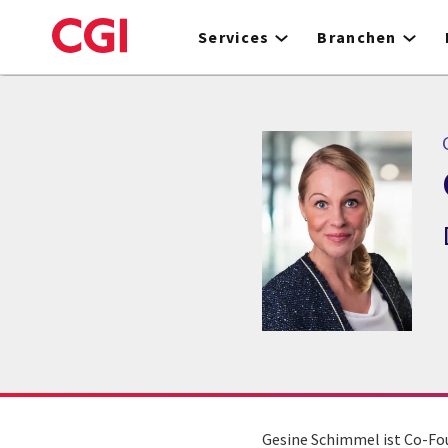
Skip
to
Services
Branchen
main
content
Gesine Schimmel ist Co-Fou