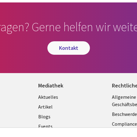
ragen? Gerne helfen wir weite
kontakt
Mediathek
Rechtlich
Library
Legal
Aktuelles
Allgemeine
Geschäftsb
Links
GERM
Artikel
Beschwerde
GERMANY
Blogs
Complianc
Events
Datenschut
Podcasts