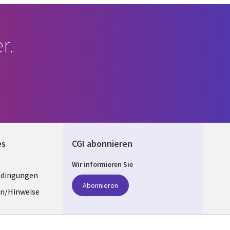
r.
es
CGI abonnieren
Wir informieren Sie
edingungen
ANY
Abonnieren
n/Hinweise
e
z