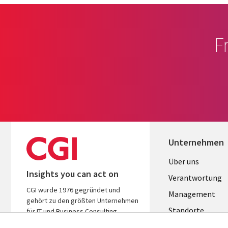
F
Unternehmen
Useful
Über uns
Insights you can act on
links
Verantwortung
CGI wurde 1976 gegründet und
GERMANY
Management
gehört zu den größten Unternehmen
Standorte
für IT und Business Consulting
weltweit. Wir kennen Ihre Branche,
Allianzen