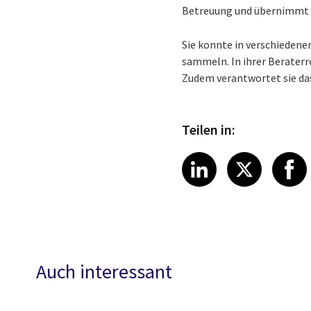
Betreuung und übernimmt 
Sie konnte in verschiedene
sammeln. In ihrer Beraterr
Zudem verantwortet sie da
Teilen in:
Share article
Share art
Shar
LinkedIn
X
Auch interessant