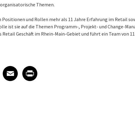
organisatorische Themen.
n Positionen und Rollen mehr als 11 Jahre Erfahrung im Retail sow
olle ist sie auf die Themen Programm-, Projekt- und Change-Man
s Retail Geschäft im Rhein-Main-Gebiet und führt ein Team von 1
 on LinkedIn
icle on X
e article on Facebook
Share article on Email
Share article on Print
Facebook
Email
Print