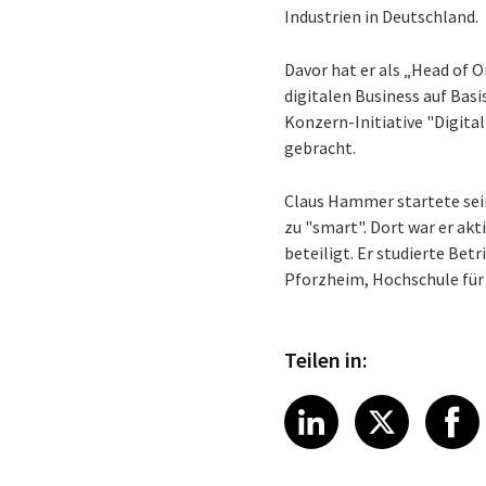
Industrien in Deutschland.
Davor hat er als „Head of 
digitalen Business auf Bas
Konzern-Initiative "Digita
gebracht.
Claus Hammer startete sei
zu "smart". Dort war er ak
beteiligt. Er studierte Be
Pforzheim, Hochschule für 
Teilen in:
Share article
Share art
Shar
LinkedIn
X