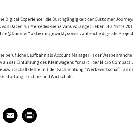
One Digital Experience“ die Durchgängigkeit der Customer Journey
is von Daten für Mercedes-Benz Vans vorangetrieben. Bis Mitte 20
lLife@Daimler" aktiv mitgewirkt, sowie zahlreiche digitale Projek
ne berufliche Laufbahn als Account Manager in der Werbebranche
tiv an der Einführung des Kleinwagens "smart" der Micro Compact C
triebswirtschaftslehre mit der Fachrichtung "Werbewirtschaft" an 
Gestaltung, Technik und Wirtschaft.
 on LinkedIn
icle on X
e article on Facebook
Share article on Email
Share article on Print
Facebook
Email
Print