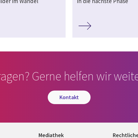
ilder im Wandel
in die nächste Phase
ragen? Gerne helfen wir weite
kontakt
Mediathek
Rechtlich