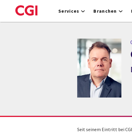
Skip
to
Services
Branchen
main
content
Seit seinem Eintritt bei C