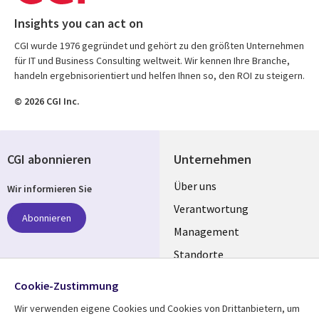
Insights you can act on
CGI wurde 1976 gegründet und gehört zu den größten Unternehmen
für IT und Business Consulting weltweit. Wir kennen Ihre Branche,
handeln ergebnisorientiert und helfen Ihnen so, den ROI zu steigern.
© 2026 CGI Inc.
CGI abonnieren
Unternehmen
Useful
Über uns
Wir informieren Sie
links
Verantwortung
Abonnieren
GERMANY
Management
Standorte
Allianzen
Folgen Sie uns
Cookie-Zustimmung
Merger
Wir verwenden eigene Cookies und Cookies von Drittanbietern, um
Social