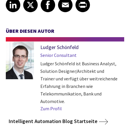
Share article on LinkedIn
Share article on X
Share article on Facebook
Share article on Email
Share article on Print
LinkedIn
X
Facebook
Email
Print
ÜBER DIESEN AUTOR
Ludger Schönfeld
Senior Consultant
Ludger Schönfeld ist Business Analyst,
Solution Designer/Architekt und
Trainer und verfügt über weitreichende
Erfahrung in Branchen wie
Telekommunikation, Bank und
Automotive.
Zum Profil
Intelligent Automation Blog Startseite