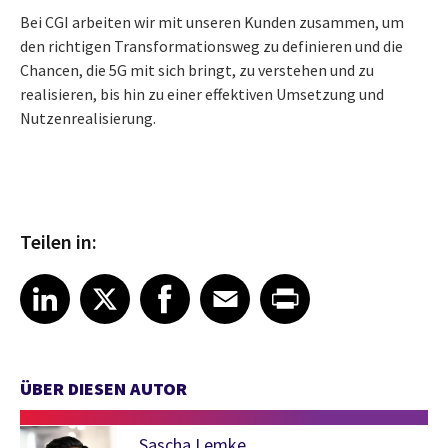
Bei CGI arbeiten wir mit unseren Kunden zusammen, um
den richtigen Transformationsweg zu definieren und die
Chancen, die 5G mit sich bringt, zu verstehen und zu
realisieren, bis hin zu einer effektiven Umsetzung und
Nutzenrealisierung.
Teilen in:
Share article on LinkedIn
Share article on X
Share article on Facebook
Share article on Email
Share article on Print
LinkedIn
X
Facebook
Email
Print
ÜBER DIESEN AUTOR
Sascha Lemke