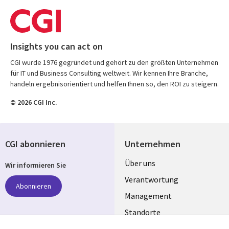
Insights you can act on
CGI wurde 1976 gegründet und gehört zu den größten Unternehmen
für IT und Business Consulting weltweit. Wir kennen Ihre Branche,
handeln ergebnisorientiert und helfen Ihnen so, den ROI zu steigern.
© 2026 CGI Inc.
CGI abonnieren
Unternehmen
Useful
Über uns
Wir informieren Sie
links
Verantwortung
Abonnieren
GERMANY
Management
Standorte
Allianzen