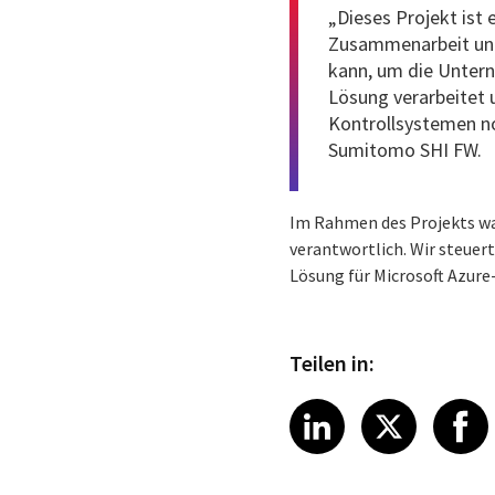
„Dieses Projekt ist
Zusammenarbeit und 
kann, um die Untern
Lösung verarbeitet u
Kontrollsystemen noc
Sumitomo SHI FW.
Im Rahmen des Projekts war
verantwortlich. Wir steuer
Lösung für Microsoft Azur
Teilen in:
Share article
Share art
Shar
LinkedIn
X