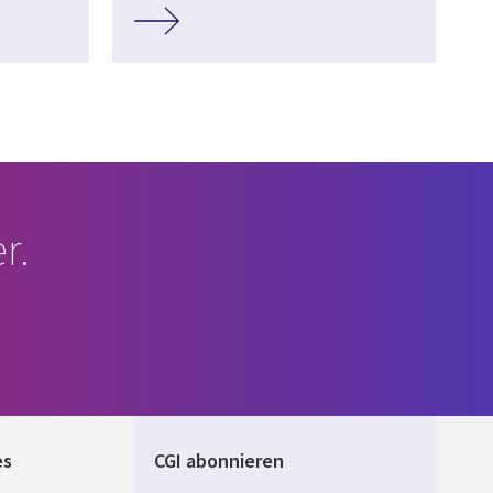
r.
es
CGI abonnieren