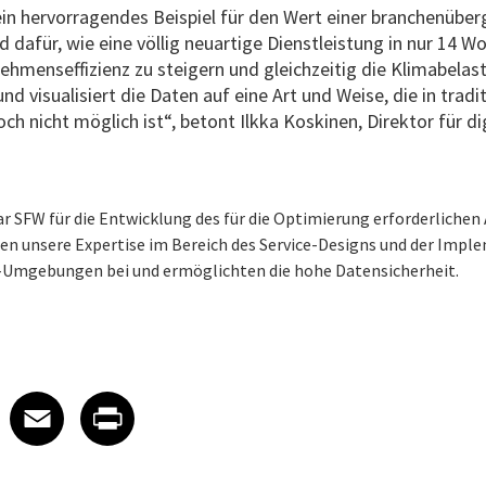
 ein hervorragendes Beispiel für den Wert einer branchenübe
dafür, wie eine völlig neuartige Dienstleistung in nur 14 
ehmenseffizienz zu steigern und gleichzeitig die Klimabel
nd visualisiert die Daten auf eine Art und Weise, die in tradi
h nicht möglich ist“, betont Ilkka Koskinen, Direktor für di
 SFW für die Entwicklung des für die Optimierung erforderlichen
ten unsere Expertise im Bereich des Service-Designs und der Impl
e-Umgebungen bei und ermöglichten die hohe Datensicherheit.
 on LinkedIn
icle on X
e article on Facebook
Share article on Email
Share article on Print
Facebook
Email
Print