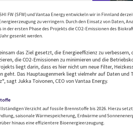
 FW (SFW) und Vantaa Energy entwickeln wir in Finnland derzeit
ergieerzeugung zu verringern. Durch den Einsatz von Daten, Ana
s in der ersten Phase des Projekts die CO2-Emissionen des Biokr
 Jahr gesenkt werden.
nsam das Ziel gesetzt, die Energieeffizienz zu verbessern, 
zieren, die CO2-Emissionen zu minimieren und die Betriebsk
jekts liegt darin, dass es hier nicht um neue Filter, Heizke
 geht. Das Hauptaugenmerk liegt vielmehr auf Daten und T
enz“, sagt Jukka Toivonen, CEO von Vantaa Energy.
stoffe
llständigen Verzicht auf fossile Brennstoffe bis 2026. Hierzu set
andlung, saisonale Wärmespeicherung, Erdwärme und Sonnenenergi
rüber hinaus eine effizientere Bioenergieerzeugung.