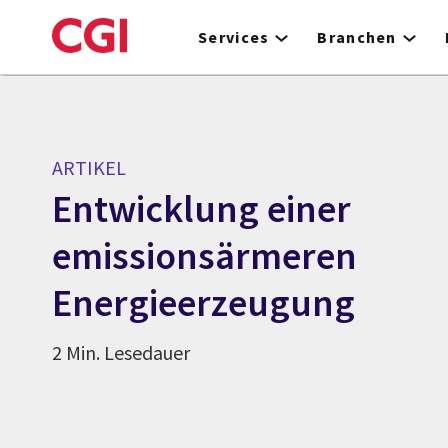
Skip
to
Services
Branchen
main
content
ARTIKEL
Entwicklung einer
emissionsärmeren
Energieerzeugung
2 Min. Lesedauer