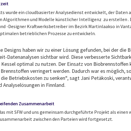
zeit
s wurde ein cloudbasierter Analysedienst entwickelt, der Daten 
 Algorithmen und Modelle künstlicher Intelligenz zu erstellen .
und -Designer Kraftwerksbetreiber im Bezirk Martinlaakso in Van
optimalen betrieblichen Prozesse zu entwickeln.
ce Designs haben wir zu einer Lösung gefunden, bei der die 
it-Datenanalysen sichtbar wird. Diese verbesserte Sichtbark
n Kessel optimal zu nutzen. Der Einsatz von Biobrennstoffen
n Brennstoffen verringert werden. Dadurch war es möglich, s
 die Betriebskosten zu senken“, sagt Jani Petäkoski, verantw
nd Analyselösungen in Finnland.
greifenden Zusammenarbeit
das mit SFW und uns gemeinsam durchgeführte Projekt als einen 
 Zusammenarbeit zwischen den Parteien wird fortgesetzt.