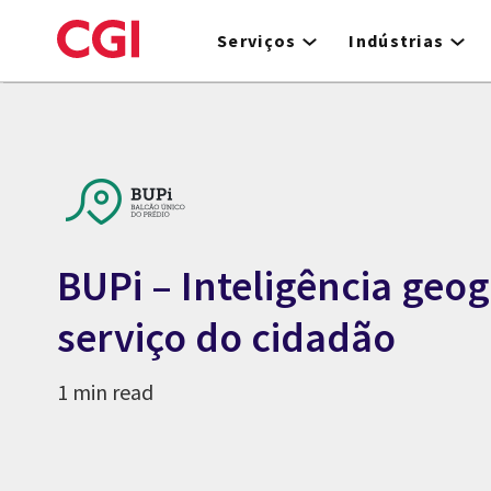
Skip
to
Serviços
Indústrias
main
content
BUPi – Inteligência geog
serviço do cidadão
1 min read