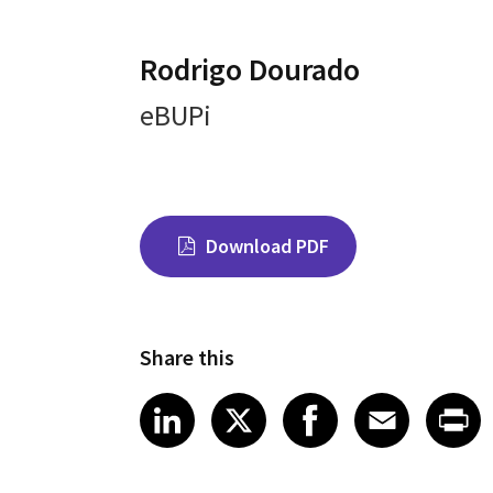
Rodrigo Dourado
eBUPi
Download PDF
Share this
Share on LinkedIn
Share on X
Share on Fac
Share on
Shar
LinkedIn
X
Facebook
Emai