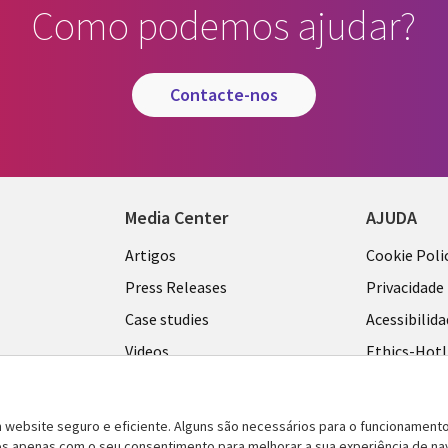
Como podemos ajudar?
contacte-nos
Media Center
AJUDA
Library
Legal
Artigos
Cookie Poli
Links
PORTU
Press Releases
Privacidade
L
PORTUGAL
Case studies
Acessibilid
Videos
Ethics-Hotl
Blogs
Legal
Podcasts
Centro de G
m website seguro e eficiente. Alguns são necessários para o funcionamento
Cookies
idos apenas com o seu consentimento para melhorar a sua experiência de n