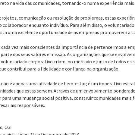
reto na vida das comunidades, tornando-o numa experiência mais si
 projetos, comunicação ou resolução de problemas, estas experiê
o colaborador enquanto indivíduo. Para além disso, o voluntaria
 esta uma excelente oportunidade de as empresas promoverem a co
s cada vez mais conscientes da importância de pertencermos a em
z parte dos seus valores e missão. As organizações que se envolv
e voluntariado corporativo criam, no mercado e junto de todos os 
ue contribui para a fidelidade e confiança na organização.
 não é apenas uma atividade de bem-estar; é um imperativo estrat
idades que estas servem. Através de um envolvimento ponderado
para uma mudança social positiva, construir comunidades mais fo
esariais responsáveis.
d, CGI
 revista Líder, 27 de Dezembro de 2023