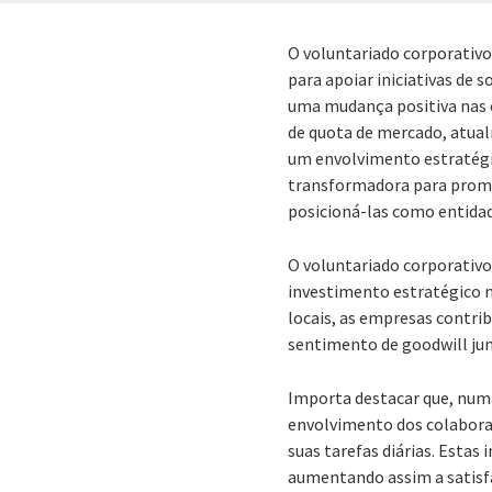
O voluntariado corporativ
para apoiar iniciativas de 
uma mudança positiva nas 
de quota de mercado, atua
um envolvimento estratégic
transformadora para promo
posicioná-las como entida
O voluntariado corporativ
investimento estratégico 
locais, as empresas contr
sentimento de goodwill jun
Importa destacar que, num
envolvimento dos colaborad
suas tarefas diárias. Esta
aumentando assim a satisfa