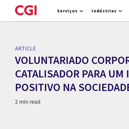
Skip
to
Serviços
Indústrias
main
content
ARTICLE
VOLUNTARIADO CORPOR
CATALISADOR PARA UM 
POSITIVO NA SOCIEDAD
2 min read