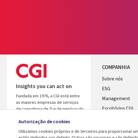
COMPANHIA
Useful
Sobre nós
Insights you can act on
links
ESG
Fundada em 1976, a CGI está entre
PORTUGA
Management
as maiores empresas de serviços
Escritórios CGI
de consultoria de TI e de negócio do
mundo. Apoiamos-nos em
Newsroom
Autorização de cookies
conhecimento e em resultados para
Ecossistema de
ajudar a acelerar o retorno dos seus
Utilizamos cookies próprios e de terceiros para proporcionar u
investimentos.
Parceiros
estão definidos por defeito. Outros são opcionais e são defin