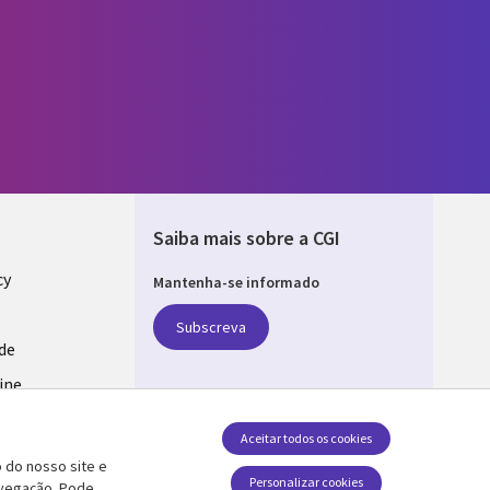
Saiba mais sobre a CGI
cy
Mantenha-se informado
GAL
Subscreva
ade
ine
Aceitar todos os cookies
estão de
 do nosso site e
Follow us
Personalizar cookies
avegação. Pode