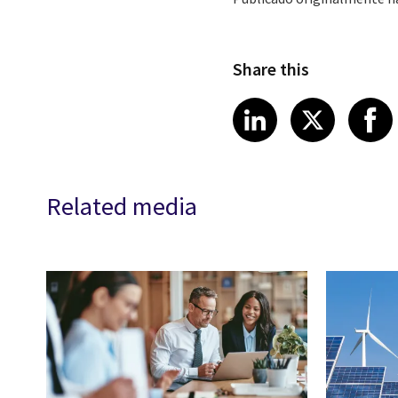
Share this
Share article
Share art
Shar
LinkedIn
X
Related media