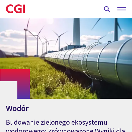
Skip
to
main
content
Wodór
Budowanie zielonego ekosystemu
wodorowego: Zrównoważone Wyniki dla