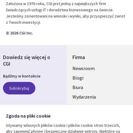
Założona w 1976 roku, CGI jest jedną z największych firm
świadczących usługi IT i doradztwa biznesowego na świecie.
Jesteśmy zorientowani na wnioski i wyniki, aby przyspieszyć zwrot
z Twoich inwestycji.
© 2026 CGI Inc.
Dowiedz się więcej o
Firma
CGI
Useful
Newsroom
Bądźmy w kontakcie
links
Blogi
SECTIONS
Biura
Subskrybuj
Wydarzenia
POLSKA
Nasze profile
Zgoda na pliki cookie
Social
Używamy własnych plików cookie i plików cookie stron trzecich,
Media
aby zapewnić płynne i bezpieczne działanie witryny. Niektóre są