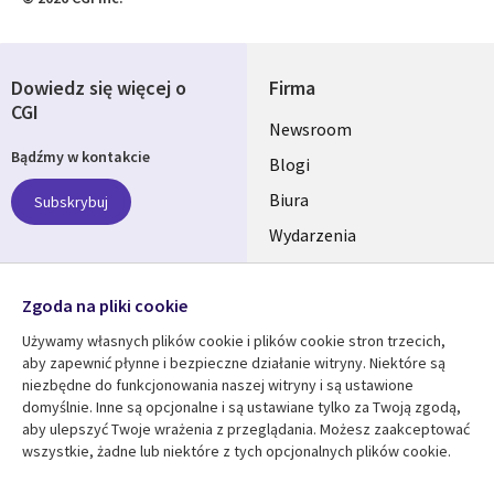
Dowiedz się więcej o
Firma
CGI
Useful
Newsroom
Bądźmy w kontakcie
links
Blogi
SECTIONS
Biura
Subskrybuj
Wydarzenia
POLSKA
Nasze profile
Zgoda na pliki cookie
Social
Używamy własnych plików cookie i plików cookie stron trzecich,
Media
aby zapewnić płynne i bezpieczne działanie witryny. Niektóre są
SECTIONS
niezbędne do funkcjonowania naszej witryny i są ustawione
POLSKA
domyślnie. Inne są opcjonalne i są ustawiane tylko za Twoją zgodą,
Centrum zasobów
Pomoc
aby ulepszyć Twoje wrażenia z przeglądania. Możesz zaakceptować
wszystkie, żadne lub niektóre z tych opcjonalnych plików cookie.
Library
Legal
Artykuły
Informacja prawna