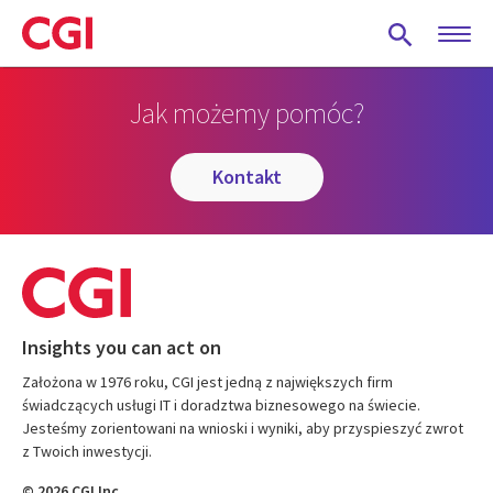
Skip
to
main
content
Jak możemy pomóc?
kontakt
Insights you can act on
Założona w 1976 roku, CGI jest jedną z największych firm
świadczących usługi IT i doradztwa biznesowego na świecie.
Jesteśmy zorientowani na wnioski i wyniki, aby przyspieszyć zwrot
z Twoich inwestycji.
© 2026 CGI Inc.