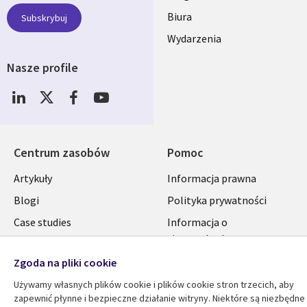
SECTIONS
Biura
Subskrybuj
Wydarzenia
POLSKA
Nasze profile
Social
Media
SECTIONS
POLSKA
Centrum zasobów
Pomoc
Library
Legal
Artykuły
Informacja prawna
Links
SECTIONS
Blogi
Polityka prywatności
SECTIONS
POLSKA
Case studies
Informacja o
ciasteczkach
Wydarzenia
POLSKA
Zgoda na pliki cookie
Broszury
Używamy własnych plików cookie i plików cookie stron trzecich, aby
Viewpoints
zapewnić płynne i bezpieczne działanie witryny. Niektóre są niezbędne