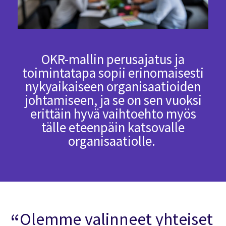
OKR-mallin perusajatus ja
toimintatapa sopii erinomaisesti
nykyaikaiseen organisaatioiden
johtamiseen, ja se on sen vuoksi
erittäin hyvä vaihtoehto myös
tälle eteenpäin katsovalle
organisaatiolle.
Olemme valinneet yhteiset