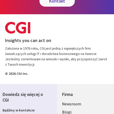
kontakt
Insights you can act on
Założona w 1976 roku, CGI jest jedną z największych firm
świadczących usługi IT i doradztwa biznesowego na świecie.
Jesteśmy zorientowani na wnioski i wyniki, aby przyspieszyć zwrot
z Twoich inwestycji.
© 2026 CGI Inc.
Dowiedz się więcej o
Firma
CGI
Useful
Newsroom
Bądźmy w kontakcie
links
Blogi