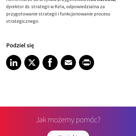
dyrektor ds. strategii w Kela, odpowiedzialna za
przygotowanie strategii i funkcjonowanie procesu
strategicznego.
Podziel się
Share article on LinkedIn
Share article on X
Share article on Facebook
Share article on Email
Share article on Print
LinkedIn
X
Facebook
Email
Print
Jak możemy pomóc?