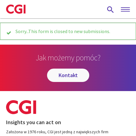
Skip
to
main
content
Status
Sorry...This form is closed to new submissions.
message
Jak możemy pomóc?
kontakt
Insights you can act on
Założona w 1976 roku, CGI jest jedną z największych firm