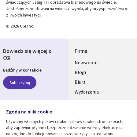
świadczących usługi IT i doradztwa biznesowego na świecie.
Jesteśmy zorientowani na wnioski i wyniki, aby przyspieszyć zwrot
z Twoich inwestycji.
© 2026 CGI Inc.
Dowiedz się więcej o
Firma
CGI
Useful
Newsroom
Bądźmy w kontakcie
links
Blogi
SECTIONS
Biura
Subskrybuj
Wydarzenia
POLSKA
Nasze profile
Zgoda na pliki cookie
Social
Używamy własnych plików cookie i plików cookie stron trzecich,
Media
aby zapewnić płynne i bezpieczne działanie witryny. Niektóre są
SECTIONS
niezbędne do funkcjonowania naszej witryny i są ustawione
POLSKA