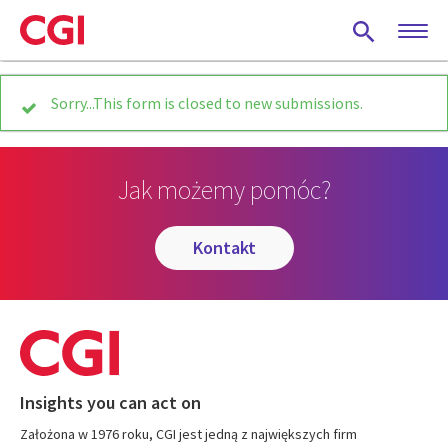
Skip
to
main
content
Status
Sorry...This form is closed to new submissions.
message
Jak możemy pomóc?
kontakt
Insights you can act on
Założona w 1976 roku, CGI jest jedną z największych firm