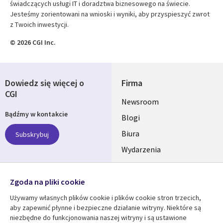
świadczących usługi IT i doradztwa biznesowego na świecie.
Jesteśmy zorientowani na wnioski i wyniki, aby przyspieszyć zwrot
z Twoich inwestycji.
© 2026 CGI Inc.
Dowiedz się więcej o
Firma
CGI
Useful
Newsroom
Bądźmy w kontakcie
links
Blogi
SECTIONS
Biura
Subskrybuj
Wydarzenia
POLSKA
Nasze profile
Zgoda na pliki cookie
Social
Używamy własnych plików cookie i plików cookie stron trzecich,
Media
aby zapewnić płynne i bezpieczne działanie witryny. Niektóre są
SECTIONS
niezbędne do funkcjonowania naszej witryny i są ustawione
POLSKA