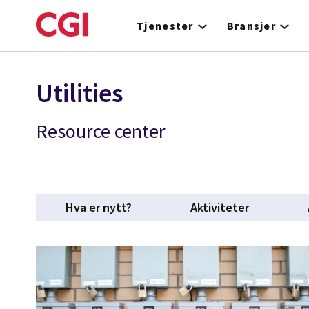
Skip
to
Tjenester
Bransjer
main
content
Utilities
Resource center
Hva er nytt?
Aktiviteter