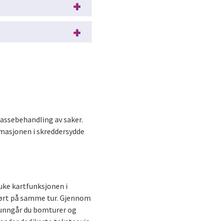
assebehandling av saker.
rmasjonen i skreddersydde
uke kartfunksjonen i
tført på samme tur. Gjennom
d unngår du bomturer og