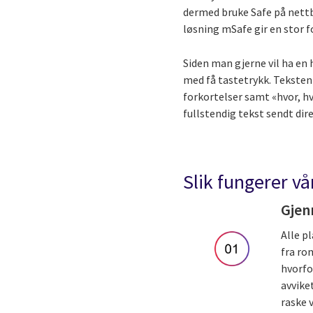
dermed bruke Safe på nettb
løsning mSafe gir en stor 
Siden man gjerne vil ha en
med få tastetrykk. Teksten
forkortelser samt «hvor, h
fullstendig tekst sendt dir
Slik fungerer vå
Gjen
Alle p
fra ro
hvorfo
avvike
raske 