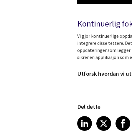
Kontinuerlig fo
Vi gjør kontinuerlige oppd
integrere disse tettere. De
oppdateringer som legger ti
sikrer en applikasjon som e
Utforsk hvordan vi utv
Del dette
Share article
Share art
Shar
LinkedIn
X