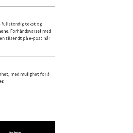
n fullstendig tekst og
nnene. Forhåndsvarsel med
n tilsendt på e-post når
mhet, med mulighet for å
er.