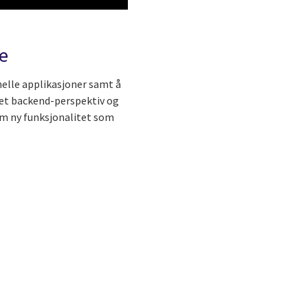
e
nelle applikasjoner samt å
a et backend-perspektiv og
 om ny funksjonalitet som