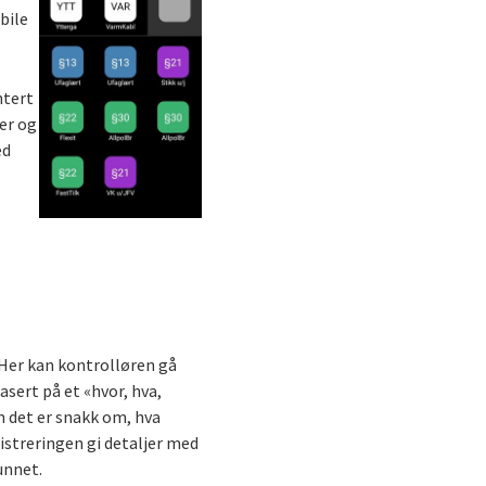
bile
ntert
er og
ed
 Her kan kontrolløren gå
asert på et «hvor, hva,
m det er snakk om, hva
istreringen gi detaljer med
unnet.