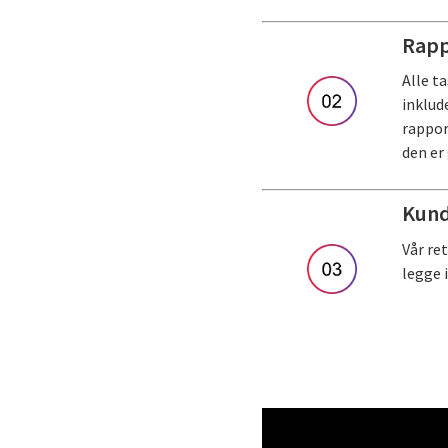
Rapp
Alle t
inklud
rappor
den er
Kund
Vår re
legge 