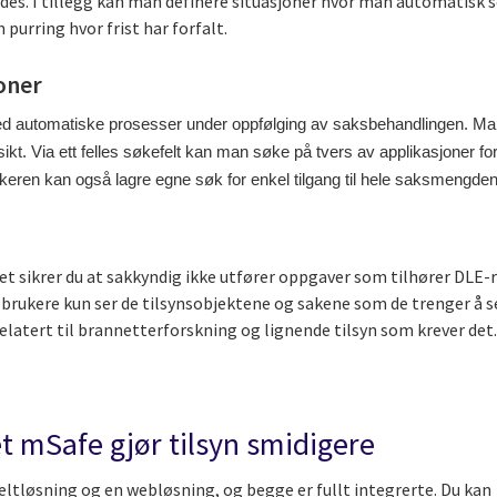
oldes. I tillegg kan man definere situasjoner hvor man automatisk 
 purring hvor frist har forfalt.
oner
med automatiske prosesser under oppfølging av saksbehandlingen. Ma
kt. Via ett felles søkefelt kan man søke på tvers av applikasjoner for
ukeren kan også lagre egne søk for enkel tilgang til hele saksmengden
et sikrer du at sakkyndig ikke utfører oppgaver som tilhører DLE-r
e brukere kun ser de tilsynsobjektene og sakene som de trenger å s
elatert til brannetterforskning og lignende tilsyn som krever det
t mSafe gjør tilsyn smidigere
feltløsning og en webløsning, og begge er fullt integrerte. Du kan