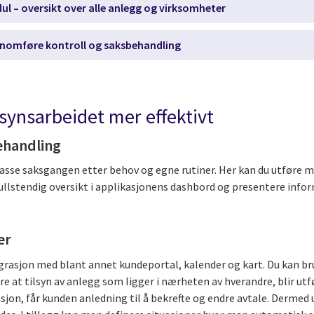
l – oversikt over alle anlegg og virksomheter
nomføre kontroll og saksbehandling
ilsynsarbeidet mer effektivt
behandling
asse saksgangen etter behov og egne rutiner. Her kan du utføre m
ullstendig oversikt i applikasjonens dashbord og presentere info
er
grasjon med blant annet kundeportal, kalender og kart. Du kan br
re at tilsyn av anlegg som ligger i nærheten av hverandre, blir u
sjon, får kunden anledning til å bekrefte og endre avtale. Derme