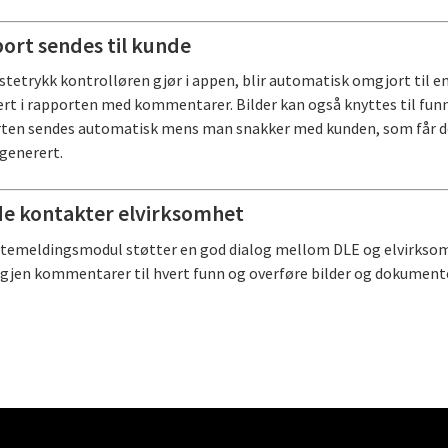
ort sendes til kunde
astetrykk kontrolløren gjør i appen, blir automatisk omgjort til e
ert i rapporten med kommentarer. Bilder kan også knyttes til fu
ten sendes automatisk mens man snakker med kunden, som får de
 generert.
e kontakter elvirksomhet
ttemeldingsmodul støtter en god dialog mellom DLE og elvirkso
igjen kommentarer til hvert funn og overføre bilder og dokument