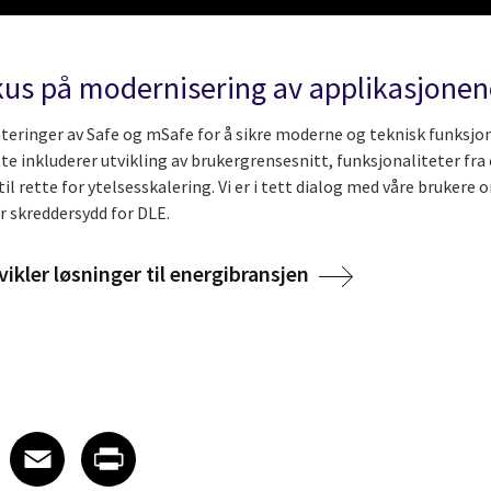
kus på modernisering av applikasjonen
ateringer av Safe og mSafe for å sikre moderne og teknisk funksjo
tte inkluderer utvikling av brukergrensesnitt, funksjonaliteter fr
l rette for ytelsesskalering. Vi er i tett dialog med våre brukere
r skreddersydd for DLE.
ikler løsninger til energibransjen
 on LinkedIn
icle on X
e article on Facebook
Share article on Email
Share article on Print
Facebook
Email
Print