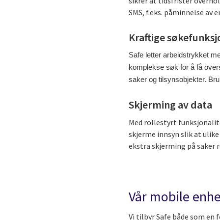
sikrer at tidsfrister overh
SMS, f.eks. påminnelse av en
Kraftige søkefunksj
Safe letter arbeidstrykket 
komplekse søk for å få oversi
saker og tilsynsobjekter. Br
Skjerming av data
Med rollestyrt funksjonalit
skjerme innsyn slik at ulik
ekstra skjerming på saker r
Vår mobile enhe
Vi tilbyr Safe både som en 