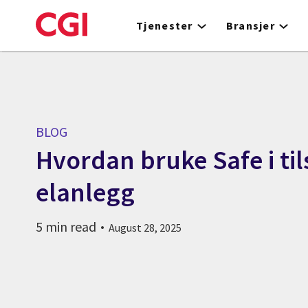
Skip
to
Tjenester
Bransjer
main
content
BLOG
Hvordan bruke Safe i til
elanlegg
5 min read
August 28, 2025