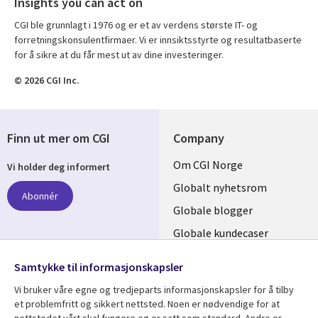
Insights you can act on
CGI ble grunnlagt i 1976 og er et av verdens største IT- og
forretningskonsulentfirmaer. Vi er innsiktsstyrte og resultatbaserte
for å sikre at du får mest ut av dine investeringer.
© 2026 CGI Inc.
Finn ut mer om CGI
Company
Useful
Om CGI Norge
Vi holder deg informert
links
Globalt nyhetsrom
Abonnér
NORWAY
Globale blogger
Globale kundecaser
Globalt mediasenter
følg oss
Samtykke til informasjonskapsler
Social
Vi bruker våre egne og tredjeparts informasjonskapsler for å tilby
Media
et problemfritt og sikkert nettsted. Noen er nødvendige for at
nettstedet vårt skal fungere og er satt som standard. Andre er