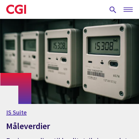
Skip
to
main
content
IS Suite
Måleverdier