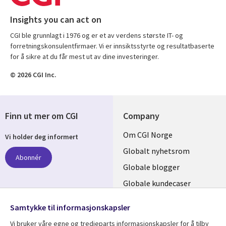
Insights you can act on
CGI ble grunnlagt i 1976 og er et av verdens største IT- og
forretningskonsulentfirmaer. Vi er innsiktsstyrte og resultatbaserte
for å sikre at du får mest ut av dine investeringer.
© 2026 CGI Inc.
Finn ut mer om CGI
Company
Useful
Om CGI Norge
Vi holder deg informert
links
Globalt nyhetsrom
Abonnér
NORWAY
Globale blogger
Globale kundecaser
Globalt mediasenter
følg oss
Samtykke til informasjonskapsler
Social
Vi bruker våre egne og tredjeparts informasjonskapsler for å tilby