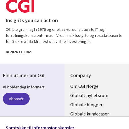
Insights you can act on
CGI ble grunnlagt i 1976 og er et av verdens største IT- og
forretningskonsulentfirmaer. Vi er innsiktsstyrte og resultatbaserte
for å sikre at du får mest ut av dine investeringer.
© 2026 CGI Inc.
Finn ut mer om CGI
Company
Useful
Om CGI Norge
Vi holder deg informert
links
Globalt nyhetsrom
Abonnér
NORWAY
Globale blogger
Globale kundecaser
Globalt mediasenter
følg oss
Samtykke til informasjonskapsler