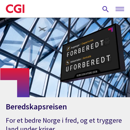
Skip
to
main
content
Beredskapsreisen
For et bedre Norge i fred, og et tryggere
land under kriser