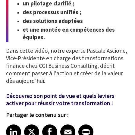
un pilotage clarifié ;
des processus unifiés ;
des solutions adaptées
et une montée en compétences des
équipes.
Dans cette vidéo, notre experte Pascale Ascione,
Vice-Présidente en charge des transformations
finance chez CGI Business Consulting, décrit
comment passer à l'action et créer de la valeur
dès aujourd'hui.
Découvrez son point de vue et quels leviers
activer pour réussir votre transformation !
Partager le contenu sur :
Share article on LinkedIn
Share article on X
Share article on Facebook
Share article on Email
Share article on Print
LinkedIn
X
Facebook
Email
Print