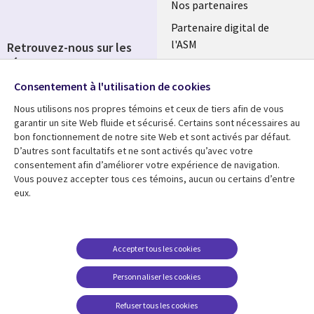
Nos partenaires
Partenaire digital de
l'ASM
Retrouvez-nous sur les
réseaux
Salle de presse
Consentement à l'utilisation de cookies
Social
Fusions
Media
Nous utilisons nos propres témoins et ceux de tiers afin de vous
FRANCE
garantir un site Web fluide et sécurisé. Certains sont nécessaires au
bon fonctionnement de notre site Web et sont activés par défaut.
Ressources
Support
D’autres sont facultatifs et ne sont activés qu’avec votre
consentement afin d’améliorer votre expérience de navigation.
Library
Legal
Articles
Accessibilité
Vous pouvez accepter tous ces témoins, aucun ou certains d’entre
eux.
Links
FRANCE
Blog
Protection des données
FRANCE
Études de cas
Restrictions et
conditions juridiques
Événements
Accepter tous les cookies
FAQ Carrières
Podcasts
Personnaliser les cookies
Centre de gestion des
Points de vue
témoins
Refuser tous les cookies
Vidéos