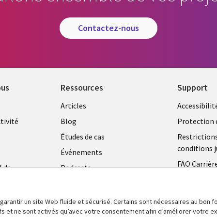
contactez-nous
ous
Ressources
Support
Library
Legal
Articles
Accessibilit
Links
FRANC
tivité
Blog
Protection 
FRANCE
Études de cas
Restriction
conditions j
Événements
FAQ Carrièr
l de
Podcasts
Centre de g
Points de vue
témoins
Vidéos
 garantir un site Web fluide et sécurisé. Certains sont nécessaires au bon
tifs et ne sont activés qu’avec votre consentement afin d’améliorer votre 
En voir plus