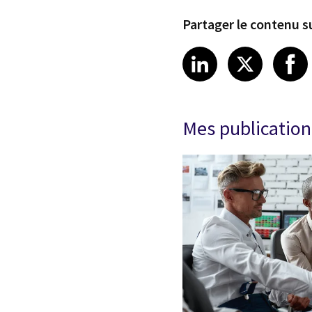
Partager le contenu su
Share article
Share art
Shar
LinkedIn
X
Mes publication