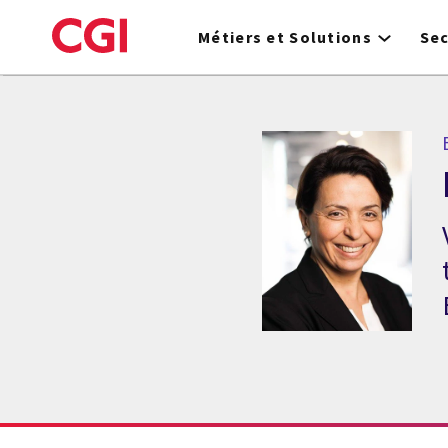
Skip
to
Métiers et Solutions
Se
main
content