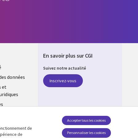
En savoir plus sur CGI
é
Suivez notre actualité
E
des données
Inscrivez-vous
s et
uridiques
es
estion des
Accepter tous les cookies
 fonctionnement de
Retrouvez-nous sur les réseaux
Personnaliser les cookies
expérience de