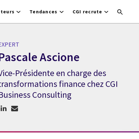
cteurs
Tendances
CGI recrute
EXPERT
Pascale Ascione
Vice-Présidente en charge des
Expert Pascale Ascione
transformations finance chez CGI
Business Consulting