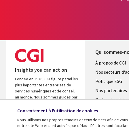
Qui sommes-n
Useful
À propos de CGI
Insights you can act on
links
Nos secteurs d'ac
Fondée en 1976, CGI figure parmi les
FRANCE
Politique ESG
plus importantes entreprises de
Nos partenaires
services numériques et de conseil
au monde. Nous sommes guidés par
Partenaire digita
les faits et axés sur les résultats afin
l'ASM
d’accélérer le rendement de vos
Consentement à l'utilisation de cookies
investissements.
Salle de presse
Nous utilisons nos propres témoins et ceux de tiers afin de vous
Fusions
notre site Web et sont activés par défaut. D’autres sont faculta
A propos de CGI