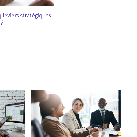
q leviers stratégiques
té