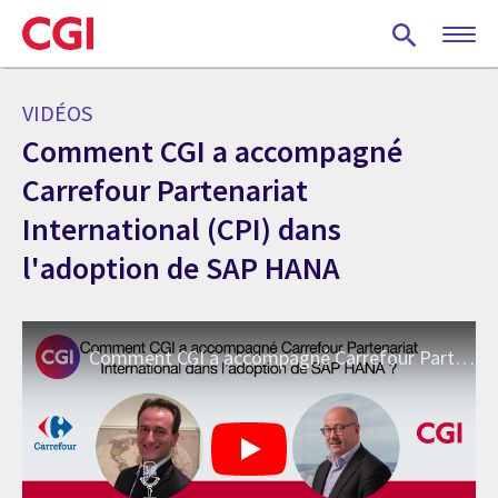
Skip
to
main
content
VIDÉOS
Comment CGI a accompagné
Carrefour Partenariat
International (CPI) dans
l'adoption de SAP HANA
Comment CGI a accompagné Carrefour Partenariat International (CPI) dans l'adoption de SAP HANA