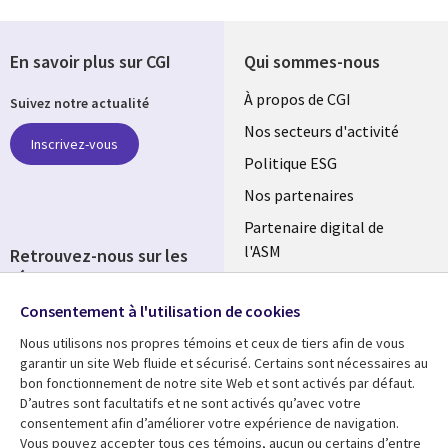
En savoir plus sur CGI
Qui sommes-nous
Useful
À propos de CGI
Suivez notre actualité
links
Nos secteurs d'activité
Inscrivez-vous
FRANCE
Politique ESG
Nos partenaires
Partenaire digital de
l'ASM
Retrouvez-nous sur les
réseaux
Salle de presse
Consentement à l'utilisation de cookies
Social
Fusions
Media
Nous utilisons nos propres témoins et ceux de tiers afin de vous
FRANCE
garantir un site Web fluide et sécurisé. Certains sont nécessaires au
bon fonctionnement de notre site Web et sont activés par défaut.
Ressources
Support
D’autres sont facultatifs et ne sont activés qu’avec votre
consentement afin d’améliorer votre expérience de navigation.
Library
Legal
Articles
Accessibilité
Vous pouvez accepter tous ces témoins, aucun ou certains d’entre