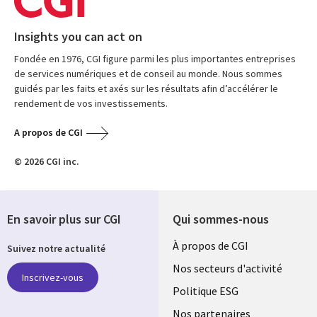
Insights you can act on
Fondée en 1976, CGI figure parmi les plus importantes entreprises
de services numériques et de conseil au monde. Nous sommes
guidés par les faits et axés sur les résultats afin d’accélérer le
rendement de vos investissements.
A propos de CGI
© 2026 CGI inc.
En savoir plus sur CGI
Qui sommes-nous
Useful
À propos de CGI
Suivez notre actualité
links
Nos secteurs d'activité
Inscrivez-vous
FRANCE
Politique ESG
Nos partenaires