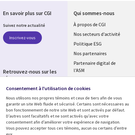
En savoir plus sur CGI
Qui sommes-nous
Useful
À propos de CGI
Suivez notre actualité
links
Nos secteurs d'activité
Inscrivez-vous
FRANCE
Politique ESG
Nos partenaires
Partenaire digital de
l'ASM
Retrouvez-nous sur les
réseaux
Salle de presse
Consentement à l'utilisation de cookies
Social
Fusions
Media
Nous utilisons nos propres témoins et ceux de tiers afin de vous
FRANCE
garantir un site Web fluide et sécurisé. Certains sont nécessaires au
bon fonctionnement de notre site Web et sont activés par défaut.
Ressources
Support
D’autres sont facultatifs et ne sont activés qu’avec votre
consentement afin d’améliorer votre expérience de navigation.
Library
Legal
Articles
Accessibilité
Vous pouvez accepter tous ces témoins, aucun ou certains d’entre
eux.