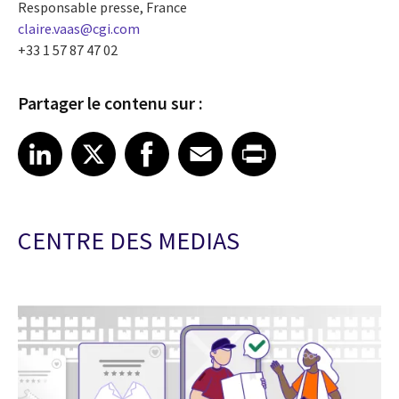
Responsable presse, France
claire.vaas@cgi.com
+33 1 57 87 47 02
Partager le contenu sur :
Share article on LinkedIn
Share article on X
Share article on Facebook
Share article on Email
Share article on Print
LinkedIn
X
Facebook
Email
Print
CENTRE DES MEDIAS