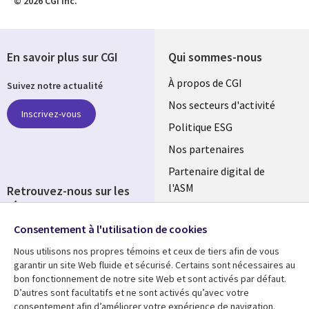
© 2026 CGI inc.
En savoir plus sur CGI
Qui sommes-nous
Useful
À propos de CGI
Suivez notre actualité
links
Nos secteurs d'activité
Inscrivez-vous
FRANCE
Politique ESG
Nos partenaires
Partenaire digital de
l'ASM
Retrouvez-nous sur les
réseaux
Salle de presse
Consentement à l'utilisation de cookies
Social
Fusions
Media
Nous utilisons nos propres témoins et ceux de tiers afin de vous
FRANCE
garantir un site Web fluide et sécurisé. Certains sont nécessaires au
bon fonctionnement de notre site Web et sont activés par défaut.
Ressources
Support
D’autres sont facultatifs et ne sont activés qu’avec votre
consentement afin d’améliorer votre expérience de navigation.