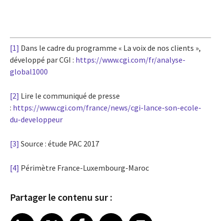
[1]
Dans le cadre du programme « La voix de nos clients »,
développé par CGI :
https://www.cgi.com/fr/analyse-
global1000
[2]
Lire le communiqué de presse
:
https://www.cgi.com/france/news/cgi-lance-son-ecole-
du-developpeur
[3]
Source : étude PAC 2017
[4]
Périmètre France-Luxembourg-Maroc
Partager le contenu sur :
Share article on LinkedIn
Share article on X
Share article on Facebook
Share article on Email
Share article on Print
LinkedIn
X
Facebook
Email
Print