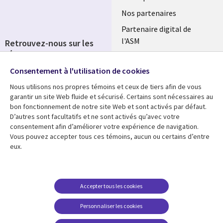
FRANCE
Nos partenaires
Partenaire digital de
l'ASM
Retrouvez-nous sur les
réseaux
Salle de presse
Consentement à l'utilisation de cookies
Social
Fusions
Media
Nous utilisons nos propres témoins et ceux de tiers afin de vous
FRANCE
garantir un site Web fluide et sécurisé. Certains sont nécessaires au
bon fonctionnement de notre site Web et sont activés par défaut.
Ressources
Support
D’autres sont facultatifs et ne sont activés qu’avec votre
consentement afin d’améliorer votre expérience de navigation.
Library
Legal
Articles
Accessibilité
Vous pouvez accepter tous ces témoins, aucun ou certains d’entre
eux.
Links
FRANCE
Blog
Protection des données
FRANCE
Études de cas
Restrictions et
conditions juridiques
Événements
Accepter tous les cookies
FAQ Carrières
Podcasts
Personnaliser les cookies
Centre de gestion des
Points de vue
témoins