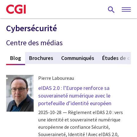
Skip
to
main
content
Cybersécurité
Centre des médias
s
Blog
(active tab)
Brochures
Communiqués
Études de cas
Pierre Laboureau
eIDAS 2.0 : l’Europe renforce sa
souveraineté numérique avec le
portefeuille d’identité européen
2025-10-28
Règlement eIDAS 2.0 : vers
une identité et souveraineté numérique
européenne de confiance Sécurité,
Souveraineté, Identité ! Avec eIDAS 2.0,