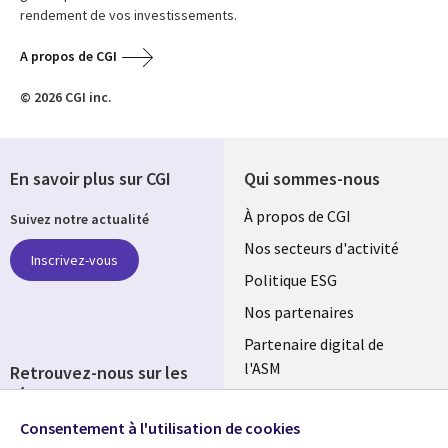
rendement de vos investissements.
A propos de CGI
© 2026 CGI inc.
En savoir plus sur CGI
Qui sommes-nous
Useful
À propos de CGI
Suivez notre actualité
links
Nos secteurs d'activité
Inscrivez-vous
FRANCE
Politique ESG
Nos partenaires
Partenaire digital de
l'ASM
Retrouvez-nous sur les
réseaux
Salle de presse
Consentement à l'utilisation de cookies
Social
Fusions