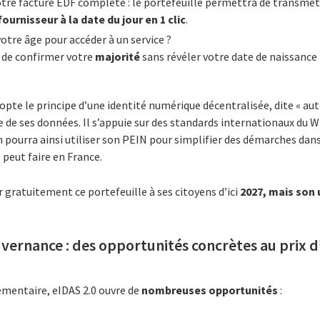
votre facture EDF complète : le portefeuille permettra de transme
fournisseur à la date du jour en 1 clic
.
otre âge pour accéder à un service ?
 de confirmer votre
majorité
sans révéler votre date de naissance
pte le principe d’une identité numérique décentralisée, dite « au
se de ses données. Il s’appuie sur des standards internationaux du
un pourra ainsi utiliser son PEIN pour simplifier des démarches dans
l peut faire en France.
gratuitement ce portefeuille à ses citoyens d’ici
2027, mais son 
vernance : des opportunités concrètes au prix d
ementaire, eIDAS 2.0 ouvre de
nombreuses opportunités
: