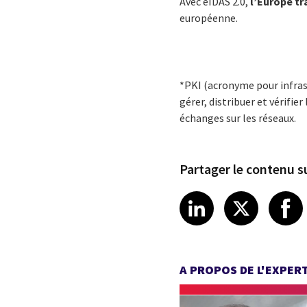
Avec eIDAS 2.0,
l’Europe tr
européenne.
*PKI (
acronyme pour infrast
gérer, distribuer et vérifier
échanges sur les réseaux.
Partager le contenu su
Share article
Share art
Shar
LinkedIn
X
A PROPOS DE L'EXPER