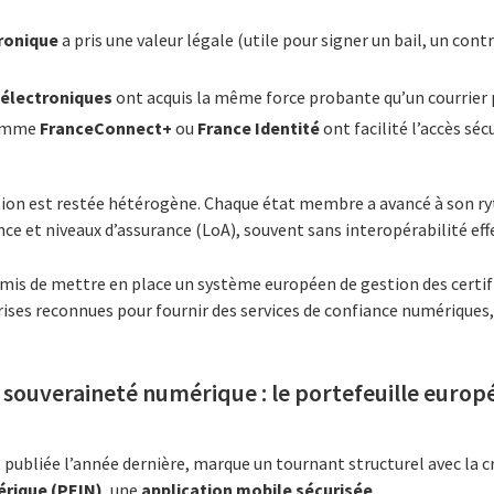
ronique
a pris une valeur légale (utile pour signer un bail, un cont
électroniques
ont acquis la même force probante qu’un courrier 
comme
FranceConnect+
ou
France Identité
ont facilité l’accès séc
tion est restée hétérogène. Chaque état membre a avancé à son r
e et niveaux d’assurance (LoA), souvent sans interopérabilité effe
mis de mettre en place un système européen de gestion des certifi
rises reconnues pour fournir des services de confiance numériques
souveraineté numérique : le portefeuille europ
 publiée l’année dernière, marque un tournant structurel avec la 
érique (PEIN)
, une
application mobile sécurisée
.