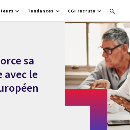
cteurs
Tendances
CGI recrute
force sa
 avec le
 européen