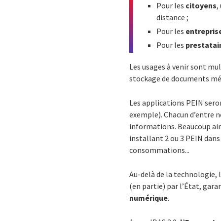
Pour les
citoyens
,
distance ;
Pour les
entrepris
Pour les
prestatai
Les usages à venir sont mul
stockage de documents m
Les applications PEIN sero
exemple). Chacun d’entre no
informations. Beaucoup ai
installant 2 ou 3 PEIN dans
consommations...
Au-delà de la technologie, l
(en partie) par l’État, gara
numérique
.