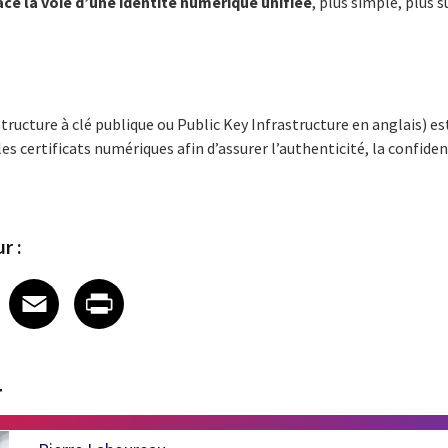
ace la voie d’une identité numérique unifiée
, plus simple, plus 
ructure à clé publique ou Public Key Infrastructure en anglais) e
 les certificats numériques afin d’assurer l’authenticité, la confiden
r :
 on LinkedIn
icle on X
e article on Facebook
Share article on Email
Share article on Print
Facebook
Email
Print
T