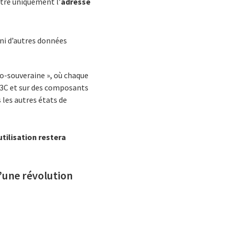
ttre uniquement l’
adresse
 ni d’autres données
to-souveraine », où chaque
 W3C et sur des composants
 les autres états de
utilisation restera
’une révolution