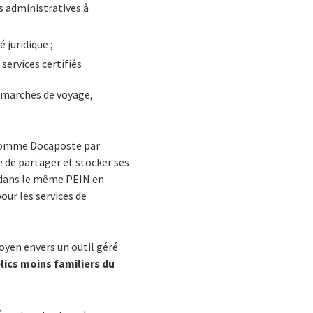
s administratives à
 juridique ;
 services certifiés
démarches de voyage,
 (comme Docaposte par
e de partager et stocker ses
 dans le même PEIN en
our les services de
toyen envers un outil géré
ics moins familiers du