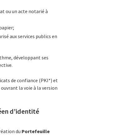
rat ou un acte notarié à
papier;
urisé aux services publics en
ythme, développant ses
ctive.
cats de confiance (PKI*) et
,
ouvrant la voie à la version
éen d’identité
création du
Portefeuille