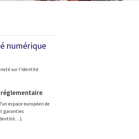
eté numérique
neté sur l’identité
é réglementaire
d’un espace européen de
nt garanties
identité…).