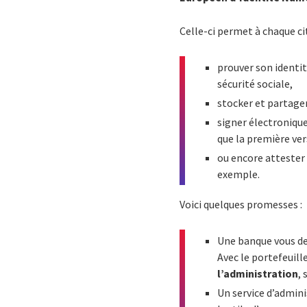
Celle-ci permet à chaque ci
prouver son identit
sécurité sociale,
stocker et partager
signer électroniqu
que la première ver
ou encore attester
exemple.
Voici quelques promesses :
Une banque vous 
Avec le portefeuill
l’administration
,
Un service d’admin