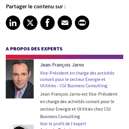
Partager le contenu sur :
Share article on LinkedIn
Share article on X
Share article on Facebook
Share article on Email
Share article on Print
LinkedIn
X
Facebook
Email
Print
A PROPOS DES EXPERTS
Jean-François Jarno
Vice-Président en charge des activités
conseil pour le secteur Energie et
Utilities - CGI Business Consulting
Jean-François Jarno est Vice-Président
en charge des activités conseil pour le
secteur Energie et Utilities chez CGI
Business Consulting
Voir le profil de l'expert