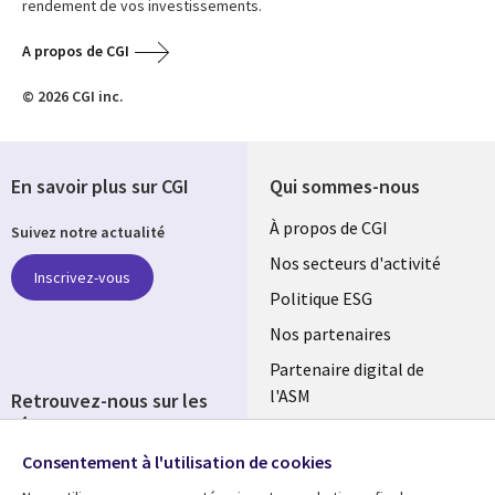
rendement de vos investissements.
A propos de CGI
© 2026 CGI inc.
En savoir plus sur CGI
Qui sommes-nous
Useful
À propos de CGI
Suivez notre actualité
links
Nos secteurs d'activité
Inscrivez-vous
FRANCE
Politique ESG
Nos partenaires
Partenaire digital de
l'ASM
Retrouvez-nous sur les
réseaux
Salle de presse
Consentement à l'utilisation de cookies
Social
Fusions
Media