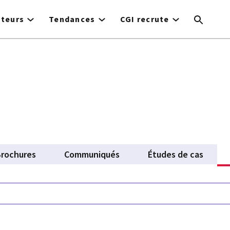
cteurs
Tendances
CGI recrute
rochures
Communiqués
Études de cas