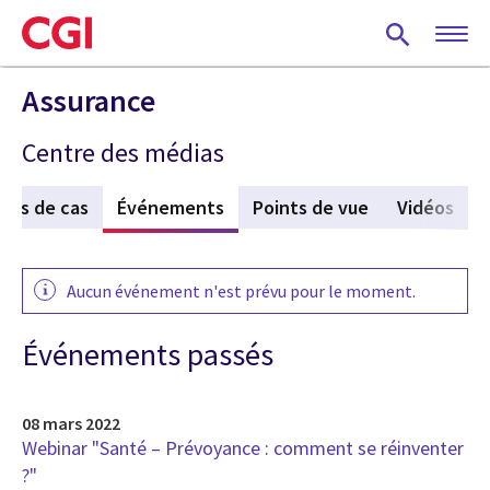
Skip
to
main
content
Assurance
Centre des médias
des de cas
Événements
(active tab)
Points de vue
Vidéos
Aucun événement n'est prévu pour le moment.
Événements passés
08 mars 2022
Webinar "Santé – Prévoyance : comment se réinventer
?"