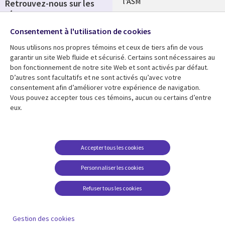
l'ASM
Retrouvez-nous sur les
réseaux
Salle de presse
Consentement à l'utilisation de cookies
Social
Fusions
Media
Nous utilisons nos propres témoins et ceux de tiers afin de vous
FRANCE
garantir un site Web fluide et sécurisé. Certains sont nécessaires au
bon fonctionnement de notre site Web et sont activés par défaut.
Ressources
Support
D’autres sont facultatifs et ne sont activés qu’avec votre
consentement afin d’améliorer votre expérience de navigation.
Library
Legal
Articles
Accessibilité
Vous pouvez accepter tous ces témoins, aucun ou certains d’entre
eux.
Links
FRANCE
Blog
Protection des données
FRANCE
Études de cas
Restrictions et
conditions juridiques
Événements
Accepter tous les cookies
FAQ Carrières
Podcasts
Personnaliser les cookies
Centre de gestion des
Points de vue
témoins
Refuser tous les cookies
Vidéos
En voir plus
Gestion des cookies