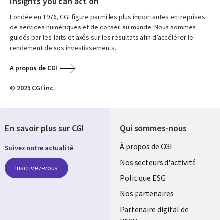
Insights you can act on
Fondée en 1976, CGI figure parmi les plus importantes entreprises
de services numériques et de conseil au monde. Nous sommes
guidés par les faits et axés sur les résultats afin d’accélérer le
rendement de vos investissements.
A propos de CGI
© 2026 CGI inc.
En savoir plus sur CGI
Qui sommes-nous
Useful
À propos de CGI
Suivez notre actualité
links
Nos secteurs d'activité
Inscrivez-vous
FRANCE
Politique ESG
Nos partenaires
Partenaire digital de