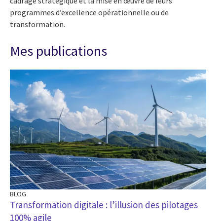
cadrage stratégique et la mise en œuvre de leurs
programmes d’excellence opérationnelle ou de
transformation.
Mes publications
BLOG
BL
Transformation digitale : l’illusion des pilotages
5 
100% agile