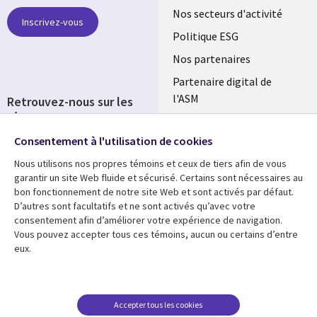
links
Nos secteurs d'activité
Inscrivez-vous
FRANCE
Politique ESG
Nos partenaires
Partenaire digital de
l'ASM
Retrouvez-nous sur les
réseaux
Salle de presse
Consentement à l'utilisation de cookies
Social
Fusions
Media
Nous utilisons nos propres témoins et ceux de tiers afin de vous
FRANCE
garantir un site Web fluide et sécurisé. Certains sont nécessaires au
bon fonctionnement de notre site Web et sont activés par défaut.
Ressources
Support
D’autres sont facultatifs et ne sont activés qu’avec votre
consentement afin d’améliorer votre expérience de navigation.
Library
Legal
Articles
Accessibilité
Vous pouvez accepter tous ces témoins, aucun ou certains d’entre
eux.
Links
FRANCE
Blog
Protection des données
FRANCE
Études de cas
Restrictions et
conditions juridiques
Événements
Accepter tous les cookies
FAQ Carrières