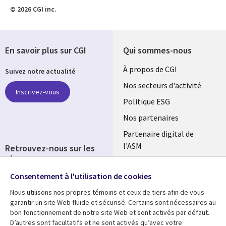
© 2026 CGI inc.
En savoir plus sur CGI
Qui sommes-nous
Useful
À propos de CGI
Suivez notre actualité
links
Nos secteurs d'activité
Inscrivez-vous
FRANCE
Politique ESG
Nos partenaires
Partenaire digital de
l'ASM
Retrouvez-nous sur les
réseaux
Salle de presse
Consentement à l'utilisation de cookies
Social
Fusions
Media
Nous utilisons nos propres témoins et ceux de tiers afin de vous
FRANCE
garantir un site Web fluide et sécurisé. Certains sont nécessaires au
bon fonctionnement de notre site Web et sont activés par défaut.
Ressources
Support
D’autres sont facultatifs et ne sont activés qu’avec votre