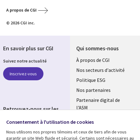
A propos de CGI
© 2026 CGI inc.
En savoir plus sur CGI
Qui sommes-nous
Useful
À propos de CGI
Suivez notre actualité
links
Nos secteurs d'activité
Inscrivez-vous
FRANCE
Politique ESG
Nos partenaires
Partenaire digital de
l'ASM
Retrouvez-nous sur les
réseaux
Salle de presse
Consentement à l'utilisation de cookies
Social
Fusions
Nous utilisons nos propres témoins et ceux de tiers afin de vous
Media
garantir un site Web fluide et sécurisé. Certains sont nécessaires au