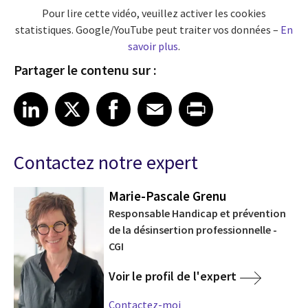
Pour lire cette vidéo, veuillez activer les cookies
statistiques. Google/YouTube peut traiter vos données –
En
savoir plus
.
Partager le contenu sur :
Share article on LinkedIn
Share article on X
Share article on Facebook
Share article on Email
Share article on Print
LinkedIn
X
Facebook
Email
Print
Contactez notre expert
Marie-Pascale Grenu
Responsable Handicap et prévention
de la désinsertion professionnelle -
CGI
Voir le profil de l'expert
Contactez-moi