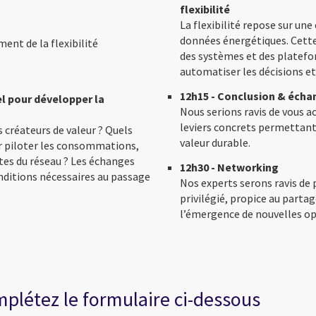
flexibilité
La flexibilité repose sur une
données énergétiques. Cette t
nt de la flexibilité
des systèmes et des platefo
automatiser les décisions et 
12h15 - Conclusion & écha
iel pour développer la
Nous serions ravis de vous a
leviers concrets permettant 
 créateurs de valeur ? Quels
valeur durable.
 piloter les consommations,
tes du réseau ? Les échanges
12h30 - Networking
nditions nécessaires au passage
Nos experts serons ravis de
privilégié, propice au partag
l’émergence de nouvelles opp
mplétez le formulaire ci-dessous