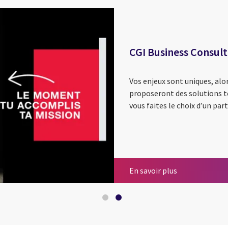
CGI Business Consult
Vos enjeux sont uniques, alo
proposeront des solutions to
vous faites le choix d’un part
Energie & Utili
CGI Business 
En savoir plus