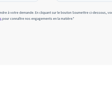
cebook
n Email
cle on Print