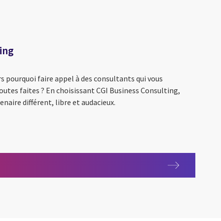
ing
rs pourquoi faire appel à des consultants qui vous
utes faites ? En choisissant CGI Business Consulting,
enaire différent, libre et audacieux.
ties
Consulting