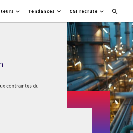
cteurs
Tendances
CGI recrute
h
aux contraintes du