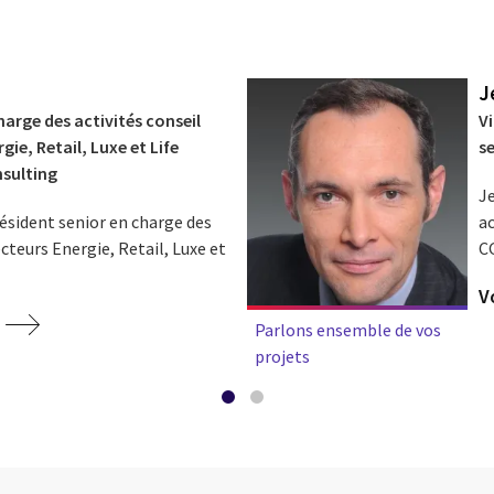
J
harge des activités conseil
Vi
gie, Retail, Luxe et Life
se
nsulting
J
ésident senior en charge des
ac
ecteurs Energie, Retail, Luxe et
C
V
t
Parlons ensemble de vos
projets