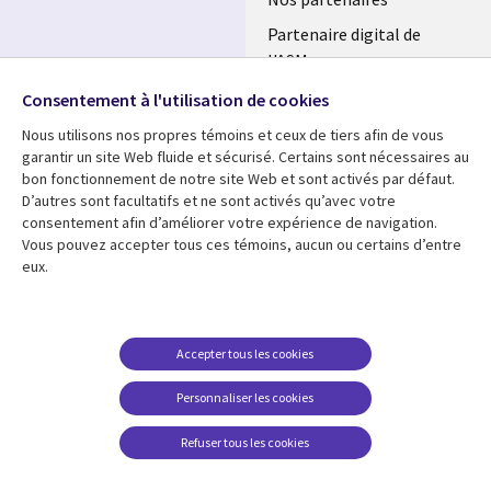
Partenaire digital de
l'ASM
Retrouvez-nous sur les
réseaux
Salle de presse
Consentement à l'utilisation de cookies
Social
Fusions
Nous utilisons nos propres témoins et ceux de tiers afin de vous
Media
garantir un site Web fluide et sécurisé. Certains sont nécessaires au
FRANCE
bon fonctionnement de notre site Web et sont activés par défaut.
D’autres sont facultatifs et ne sont activés qu’avec votre
consentement afin d’améliorer votre expérience de navigation.
Ressources
Support
Vous pouvez accepter tous ces témoins, aucun ou certains d’entre
Library
Legal
Articles
Accessibilité
eux.
Links
FRANCE
Blog
Protection des données
FRANCE
Études de cas
Restrictions et
Accepter tous les cookies
conditions juridiques
Événements
FAQ Carrières
Personnaliser les cookies
Podcasts
Centre de gestion des
Points de vue
Refuser tous les cookies
témoins
Vidéos