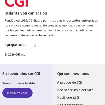
Insights you can act on
Fondée en 1976, CGI figure parmi les plus importantes entreprises
de services numériques et de conseil au monde. Nous sommes
guidés par les faits et axés sur les résultats afin d’accélérer le
rendement de vos investissements.
A propos de CGI
© 2026 CGI inc.
En savoir plus sur CGI
Qui sommes-nous
Useful
À propos de CGI
Suivez notre actualité
links
Nos secteurs d'activité
Inscrivez-vous
FRANCE
Politique ESG
Nos partenaires