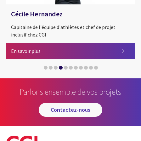
Cécile Hernandez
Capitaine de l'équipe d'athlètes et chef de projet
inclusif chez CGI
Laurent Chardard
Joseph Fritsch
Heïdi Gaugain
Angélina Lanza
Hélios Latchoumanaya
Zoé Maras
Paul Singer
Nicolas Valentim
Flora Vautier
Chiara Zenati
Cécile Hernandez
En savoir plus
Parlons ensemble de vos projets
contactez-nous