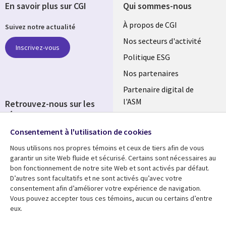
En savoir plus sur CGI
Qui sommes-nous
Useful
À propos de CGI
Suivez notre actualité
links
Nos secteurs d'activité
Inscrivez-vous
FRANCE
Politique ESG
Nos partenaires
Partenaire digital de
l'ASM
Retrouvez-nous sur les
réseaux
Salle de presse
Consentement à l'utilisation de cookies
Social
Fusions
Media
Nous utilisons nos propres témoins et ceux de tiers afin de vous
FRANCE
garantir un site Web fluide et sécurisé. Certains sont nécessaires au
bon fonctionnement de notre site Web et sont activés par défaut.
Ressources
Support
D’autres sont facultatifs et ne sont activés qu’avec votre
consentement afin d’améliorer votre expérience de navigation.
Library
Legal
Articles
Accessibilité
Vous pouvez accepter tous ces témoins, aucun ou certains d’entre
eux.
Links
FRANCE
Blog
Protection des données